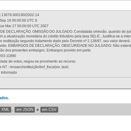
:
13678.000190/2002-14
Sep 19 00:00:00 UTC 6
ue Mar 27 00:00:00 UTC 2007
 DECLARAÇÃO. OMISSÃO DO JULGADO. Constatada omissão, quando do julgamen
m a atualização monetária do crédito tributário pela taxa SELIC. Justifica-se a 
 restituição segundo tratamento dado pelo Decreto nº 2.138/97, seu valor deverá 
rovido. EMBARGOS DE DECLARAÇÃO. OBSCURIDADE NO JULGADO. Não estando dev
osição dos presentes embargos. Embargos provido em parte.
03-11890
ade de votos, negou-se provimento ao recurso.
 NT - ressarc/restituição/bnf_fiscal(ex.:taxi)
Informado
ados.
m XML
,
em JSON
e
em CSV