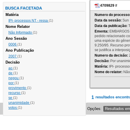
4709829
#
BUSCA FACETADA
Matéria
Numero do processo
Data da sessão:
Sun 
IPI- processos NT - ressa
(1)
Data da publicação:
T
Nome Relator
Ementa:
EMBARGOS DE
Não Informado
(1)
pedido relacionado co
Ano Sessão
uma espécie do gênero
0006
(1)
9.250/95. Recurso p
se justifica a interp
Ano Publicação
Numero da decisão:
2
2007
(1)
Decisão:
Por unanimid
Decisão
Matéria:
IPI- processos
ao
(1)
Nome do relator:
Não 
de
(1)
negou
(1)
por
(1)
provimento
(1)
recurso
(1)
1
resultados encontr
se
(1)
unanimidade
(1)
votos
(1)
Opções:
Resultados e