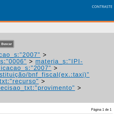
CONTRASTE
cao_s:"2007"
>
s:"0006"
>
materia_s:"IPI-
icacao_s:"2007"
>
tituição/bnf_fiscal(ex.:taxi)"
txt:"recurso"
>
ecisao_txt:"provimento"
>
Página
1
de
1