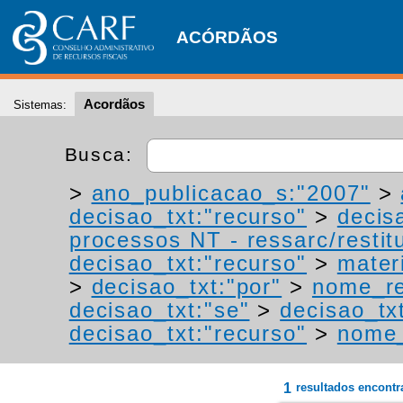
ACÓRDÃOS
Acordãos
Sistemas:
Busca:
>
ano_publicacao_s:"2007"
>
decisao_txt:"recurso"
>
decis
processos NT - ressarc/restitu
decisao_txt:"recurso"
>
materi
>
decisao_txt:"por"
>
nome_re
decisao_txt:"se"
>
decisao_tx
decisao_txt:"recurso"
>
nome_
1
resultados encont