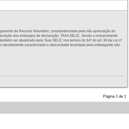
to do Recurso Voluntário, consubstanciada pela não apreciação do
interposição dos embargos de declaração. TAXA SELIC. Sendo o ressarcimento
também ser atualizado pela Taxa SELIC nos termos do §4º do art. 39 da Lei nº
idamente caracterizada a obscuridade levantada pela embargante não
Página
1
de
1