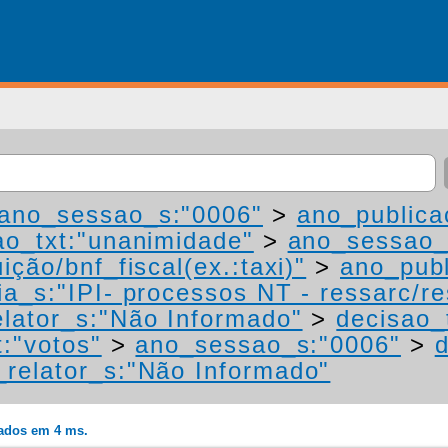
ano_sessao_s:"0006"
>
ano_publica
ao_txt:"unanimidade"
>
ano_sessao_
ição/bnf_fiscal(ex.:taxi)"
>
ano_publ
a_s:"IPI- processos NT - ressarc/res
lator_s:"Não Informado"
>
decisao_
t:"votos"
>
ano_sessao_s:"0006"
>
d
relator_s:"Não Informado"
rados em 4 ms.