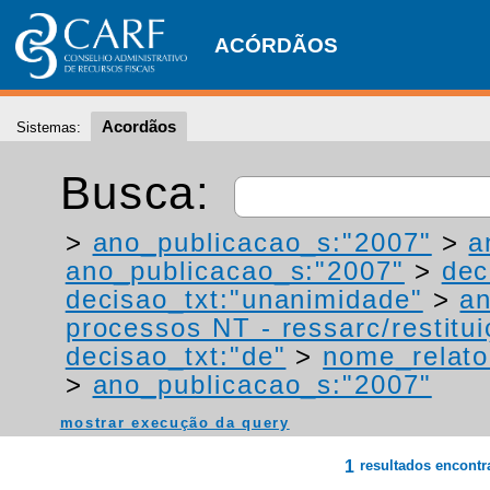
ACÓRDÃOS
Acordãos
Sistemas:
Busca:
>
ano_publicacao_s:"2007"
>
a
ano_publicacao_s:"2007"
>
dec
decisao_txt:"unanimidade"
>
a
processos NT - ressarc/restituiç
decisao_txt:"de"
>
nome_relato
>
ano_publicacao_s:"2007"
mostrar execução da query
1
resultados encont