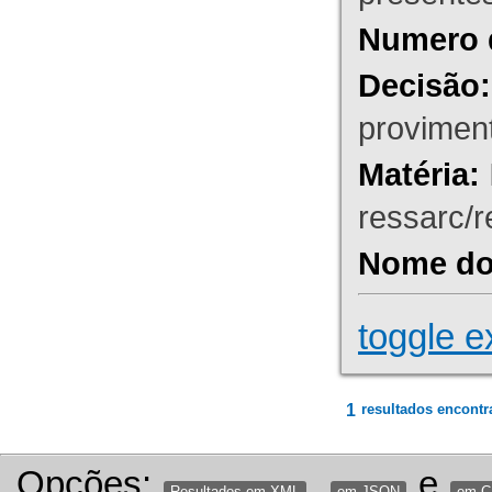
Numero 
Decisão:
proviment
Matéria:
ressarc/re
Nome do 
toggle e
1
resultados encontr
Opções:
,
e
Resultados em XML
em JSON
em 