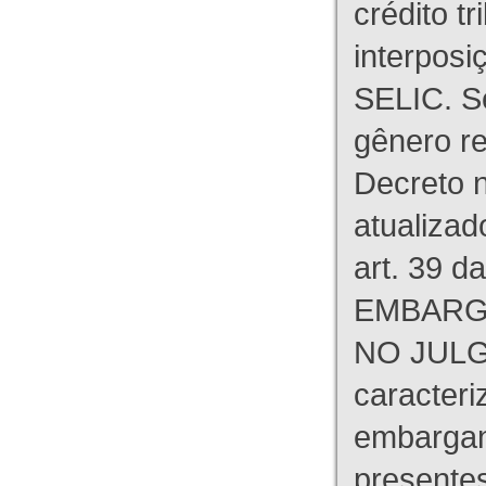
crédito tr
interpos
SELIC. S
gênero re
Decreto n
atualizad
art. 39 d
EMBARG
NO JULG
caracteri
embargant
presente