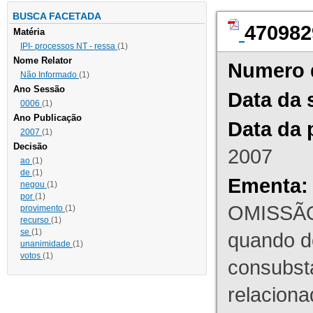
BUSCA FACETADA
470982
Matéria
IPI- processos NT - ressa
(1)
Nome Relator
Numero 
Não Informado
(1)
Ano Sessão
Data da 
0006
(1)
Ano Publicação
Data da 
2007
(1)
Decisão
2007
ao
(1)
de
(1)
Ementa:
negou
(1)
por
(1)
OMISSÃO
provimento
(1)
recurso
(1)
se
(1)
quando d
unanimidade
(1)
votos
(1)
consubst
relaciona