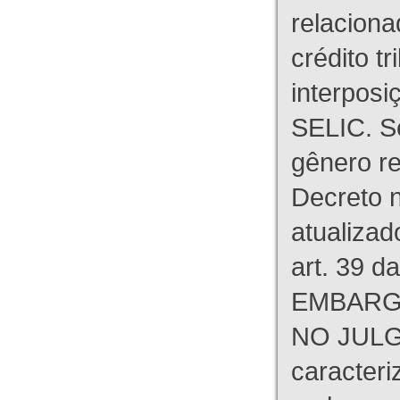
relaciona
crédito tr
interpos
SELIC. S
gênero re
Decreto n
atualizad
art. 39 d
EMBARG
NO JULG
caracteri