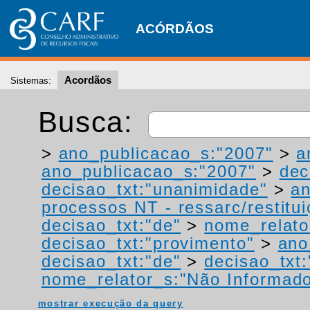
ACÓRDÃOS
Acordãos
Sistemas:
Busca:
>
ano_publicacao_s:"2007"
>
a
ano_publicacao_s:"2007"
>
dec
decisao_txt:"unanimidade"
>
a
processos NT - ressarc/restituiç
decisao_txt:"de"
>
nome_relato
decisao_txt:"provimento"
>
ano
decisao_txt:"de"
>
decisao_txt
nome_relator_s:"Não Informad
mostrar execução da query