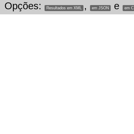
Opções:
,
e
Resultados em XML
em JSON
em 