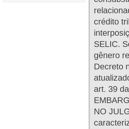
relaciona
crédito tr
interpos
SELIC. S
gênero re
Decreto n
atualizad
art. 39 d
EMBARG
NO JULG
caracteri