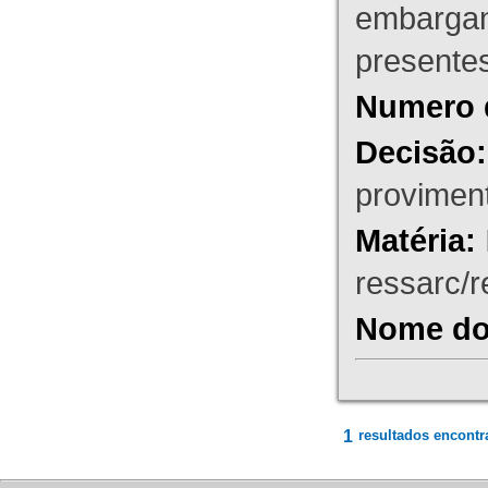
embargant
presente
Numero 
Decisão:
proviment
Matéria:
ressarc/re
Nome do 
1
resultados encontr