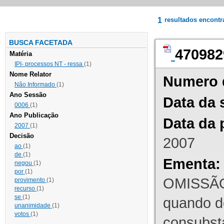
1
resultados encont
BUSCA FACETADA
470982
Matéria
IPI- processos NT - ressa
(1)
Nome Relator
Numero 
Não Informado
(1)
Ano Sessão
Data da 
0006
(1)
Ano Publicação
Data da 
2007
(1)
Decisão
2007
ao
(1)
de
(1)
Ementa:
negou
(1)
por
(1)
OMISSÃO
provimento
(1)
recurso
(1)
se
(1)
quando d
unanimidade
(1)
votos
(1)
consubst