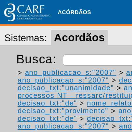
ACÓRDÃOS
Acordãos
Sistemas:
Busca:
>
ano_publicacao_s:"2007"
>
a
ano_publicacao_s:"2007"
>
dec
decisao_txt:"unanimidade"
>
a
processos NT - ressarc/restituiç
decisao_txt:"de"
>
nome_relato
decisao_txt:"provimento"
>
ano
decisao_txt:"de"
>
decisao_txt
ano_publicacao_s:"2007"
>
ano