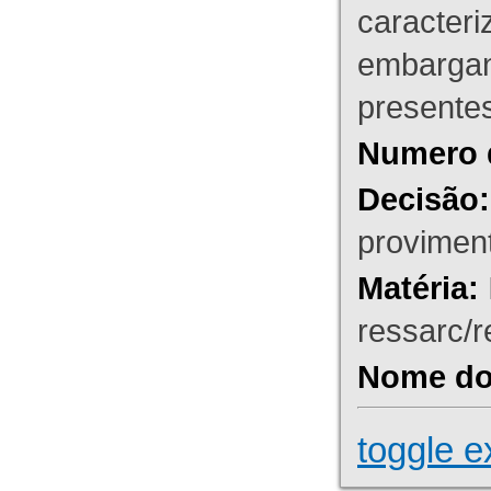
caracteri
embargant
presente
Numero 
Decisão:
proviment
Matéria:
ressarc/re
Nome do 
toggle e