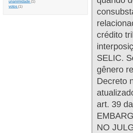
unanimidade
(1)
votos
(1)
consubst
relaciona
crédito tr
interpos
SELIC. S
gênero re
Decreto n
atualizad
art. 39 d
EMBARG
NO JULG