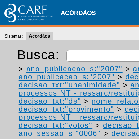
ACÓRDÃOS
Acordãos
Sistemas:
Busca:
>
ano_publicacao_s:"2007"
>
a
ano_publicacao_s:"2007"
>
dec
decisao_txt:"unanimidade"
>
a
processos NT - ressarc/restituiç
decisao_txt:"de"
>
nome_relato
decisao_txt:"provimento"
>
dec
processos NT - ressarc/restituiç
decisao_txt:"votos"
>
decisao_t
ano_sessao_s:"0006"
>
decisao