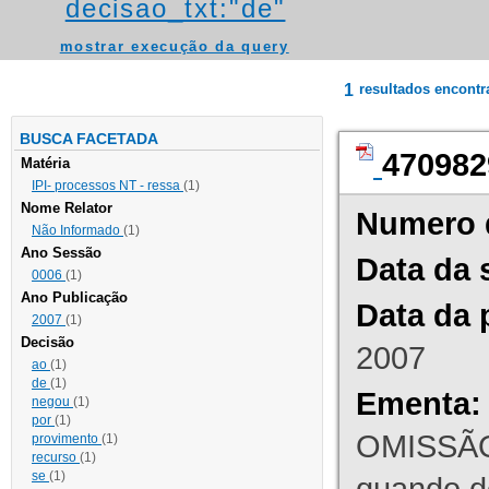
decisao_txt:"de"
mostrar execução da query
1
resultados encont
BUSCA FACETADA
470982
Matéria
IPI- processos NT - ressa
(1)
Nome Relator
Numero 
Não Informado
(1)
Ano Sessão
Data da 
0006
(1)
Ano Publicação
Data da 
2007
(1)
Decisão
2007
ao
(1)
de
(1)
Ementa:
negou
(1)
por
(1)
OMISSÃO
provimento
(1)
recurso
(1)
se
(1)
quando d