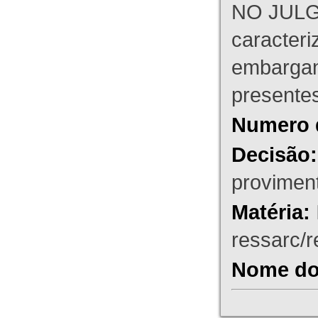
NO JULG
caracteri
embargant
presente
Numero 
Decisão:
proviment
Matéria:
ressarc/re
Nome do 