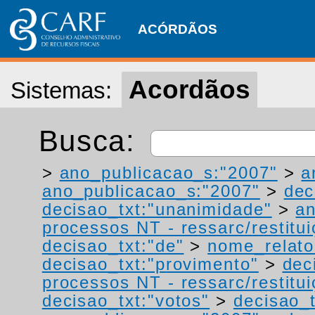
ACÓRDÃOS
Acordãos
Sistemas:
Busca:
>
ano_publicacao_s:"2007"
>
a
ano_publicacao_s:"2007"
>
dec
decisao_txt:"unanimidade"
>
a
processos NT - ressarc/restituiç
decisao_txt:"de"
>
nome_relato
decisao_txt:"provimento"
>
dec
processos NT - ressarc/restituiç
decisao_txt:"votos"
>
decisao_