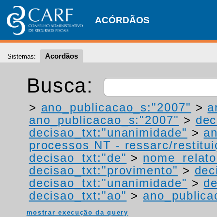
ACÓRDÃOS
Acordãos
Sistemas:
Busca:
>
ano_publicacao_s:"2007"
>
a
ano_publicacao_s:"2007"
>
dec
decisao_txt:"unanimidade"
>
a
processos NT - ressarc/restituiç
decisao_txt:"de"
>
nome_relato
decisao_txt:"provimento"
>
dec
decisao_txt:"unanimidade"
>
de
decisao_txt:"ao"
>
ano_publica
mostrar execução da query