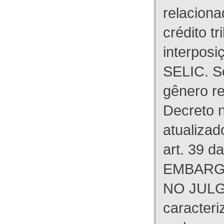
relaciona
crédito tr
interpos
SELIC. S
gênero re
Decreto n
atualizad
art. 39 d
EMBARG
NO JULG
caracteri