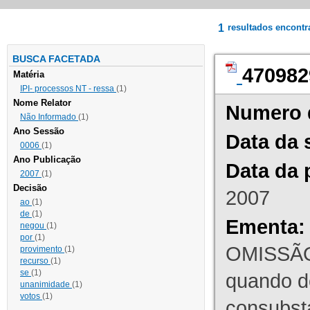
1
resultados encont
BUSCA FACETADA
470982
Matéria
IPI- processos NT - ressa
(1)
Nome Relator
Numero 
Não Informado
(1)
Ano Sessão
Data da 
0006
(1)
Ano Publicação
Data da 
2007
(1)
Decisão
2007
ao
(1)
de
(1)
Ementa:
negou
(1)
por
(1)
OMISSÃO
provimento
(1)
recurso
(1)
se
(1)
quando d
unanimidade
(1)
votos
(1)
consubst