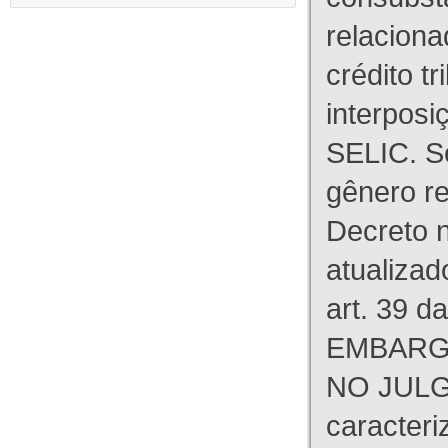
relaciona
crédito tr
interpos
SELIC. S
gênero re
Decreto n
atualizad
art. 39 d
EMBARG
NO JULG
caracteri