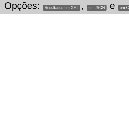
Opções:
,
e
Resultados em XML
em JSON
em 