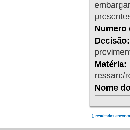
embargant
presente
Numero 
Decisão:
proviment
Matéria:
ressarc/re
Nome do 
1
resultados encontr