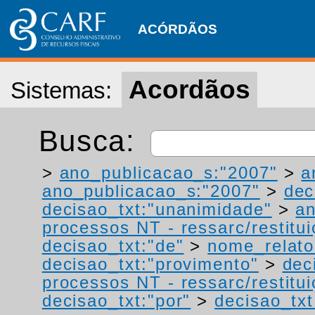
ACÓRDÃOS
Acordãos
Sistemas:
Busca:
>
ano_publicacao_s:"2007"
>
a
ano_publicacao_s:"2007"
>
dec
decisao_txt:"unanimidade"
>
a
processos NT - ressarc/restituiç
decisao_txt:"de"
>
nome_relato
decisao_txt:"provimento"
>
dec
processos NT - ressarc/restituiç
decisao_txt:"por"
>
decisao_txt