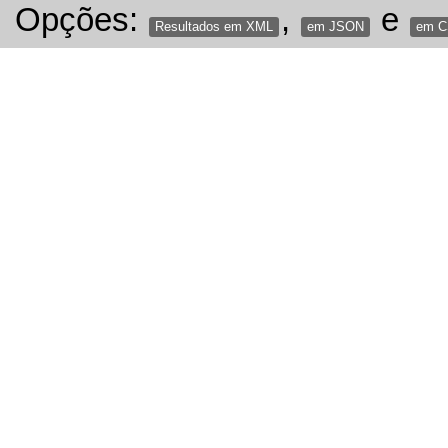
Opções:
,
e
Resultados em XML
em JSON
em 