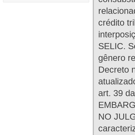
relaciona
crédito tr
interpos
SELIC. S
gênero re
Decreto n
atualizad
art. 39 d
EMBARG
NO JULG
caracteri