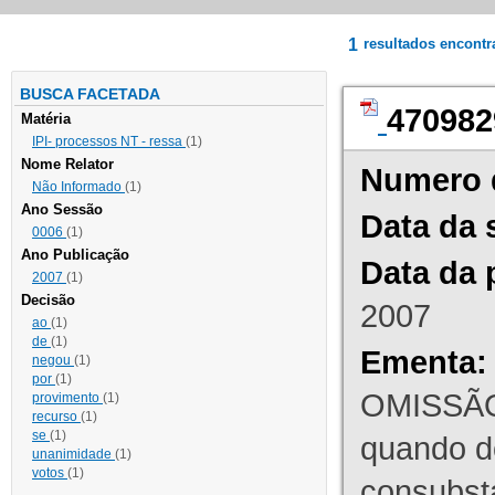
1
resultados encont
BUSCA FACETADA
470982
Matéria
IPI- processos NT - ressa
(1)
Nome Relator
Numero 
Não Informado
(1)
Ano Sessão
Data da 
0006
(1)
Ano Publicação
Data da 
2007
(1)
Decisão
2007
ao
(1)
de
(1)
Ementa:
negou
(1)
por
(1)
OMISSÃO
provimento
(1)
recurso
(1)
se
(1)
quando d
unanimidade
(1)
votos
(1)
consubst