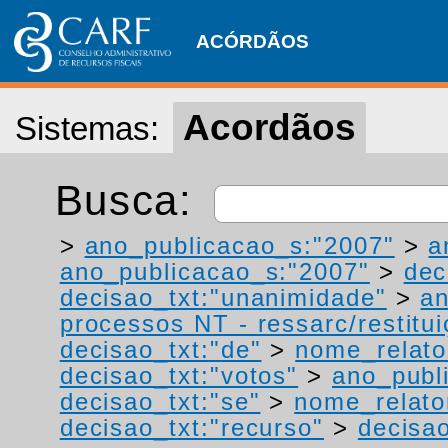
ACÓRDÃOS
Acordãos
Sistemas:
Busca:
>
ano_publicacao_s:"2007"
>
a
ano_publicacao_s:"2007"
>
dec
decisao_txt:"unanimidade"
>
a
processos NT - ressarc/restituiç
decisao_txt:"de"
>
nome_relato
decisao_txt:"votos"
>
ano_publ
decisao_txt:"se"
>
nome_relato
decisao_txt:"recurso"
>
decisao