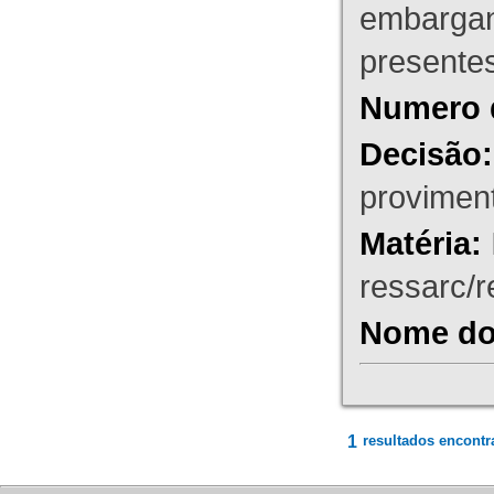
embargant
presente
Numero 
Decisão:
proviment
Matéria:
ressarc/re
Nome do 
1
resultados encontr