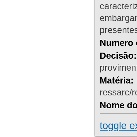
caracteri
embargant
presente
Numero 
Decisão:
proviment
Matéria:
ressarc/re
Nome do 
toggle e