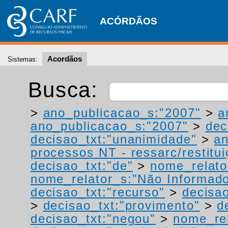
ACÓRDÃOS
Acordãos
Sistemas:
Busca:
>
ano_publicacao_s:"2007"
>
a
ano_publicacao_s:"2007"
>
dec
decisao_txt:"unanimidade"
>
a
processos NT - ressarc/restituiç
decisao_txt:"de"
>
nome_relato
nome_relator_s:"Não Informad
decisao_txt:"recurso"
>
decisao
>
decisao_txt:"provimento"
>
d
decisao_txt:"negou"
>
nome_rel