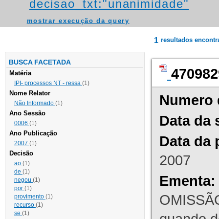
decisao_txt:"unanimidade"
mostrar execução da query
1
resultados encont
BUSCA FACETADA
470982
Matéria
IPI- processos NT - ressa
(1)
Nome Relator
Numero 
Não Informado
(1)
Ano Sessão
Data da 
0006
(1)
Ano Publicação
Data da 
2007
(1)
Decisão
2007
ao
(1)
de
(1)
Ementa:
negou
(1)
por
(1)
OMISSÃO
provimento
(1)
recurso
(1)
se
(1)
quando d