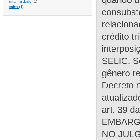
unanimidade
(1)
votos
(1)
consubst
relaciona
crédito tr
interpos
SELIC. S
gênero re
Decreto n
atualizad
art. 39 d
EMBARG
NO JULG