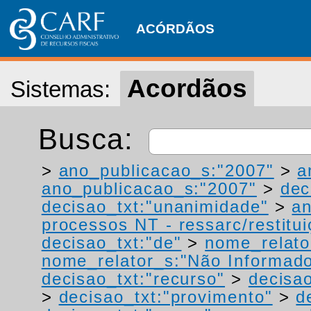
ACÓRDÃOS
Acordãos
Sistemas:
Busca:
>
ano_publicacao_s:"2007"
>
a
ano_publicacao_s:"2007"
>
dec
decisao_txt:"unanimidade"
>
a
processos NT - ressarc/restituiç
decisao_txt:"de"
>
nome_relato
nome_relator_s:"Não Informad
decisao_txt:"recurso"
>
decisao
>
decisao_txt:"provimento"
>
d