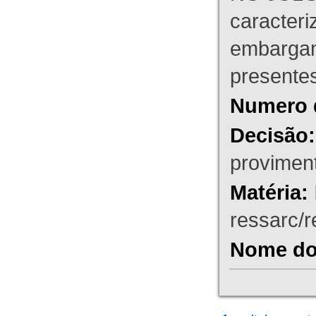
caracteri
embargant
presente
Numero 
Decisão:
proviment
Matéria:
ressarc/re
Nome do 