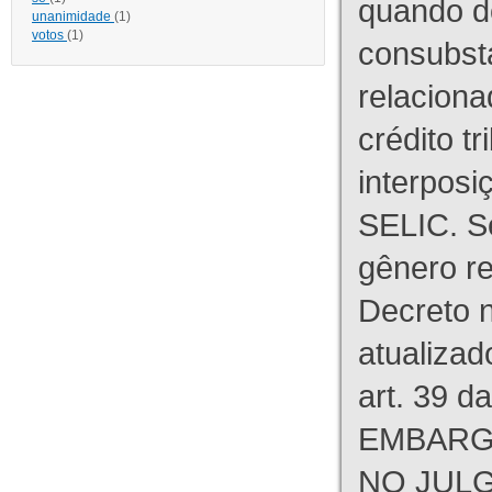
quando d
unanimidade
(1)
votos
(1)
consubst
relaciona
crédito tr
interpos
SELIC. S
gênero re
Decreto n
atualizad
art. 39 d
EMBARG
NO JULG