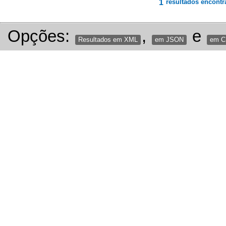
1
resultados encontr
Opções:
,
e
Resultados em XML
em JSON
em 