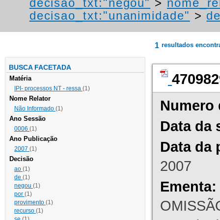
decisao_txt:"negou"
>
nome_rel
decisao_txt:"unanimidade"
>
de
1
resultados encont
BUSCA FACETADA
470982
Matéria
IPI- processos NT - ressa
(1)
Nome Relator
Numero 
Não Informado
(1)
Ano Sessão
Data da 
0006
(1)
Ano Publicação
Data da 
2007
(1)
Decisão
2007
ao
(1)
de
(1)
Ementa:
negou
(1)
por
(1)
OMISSÃO
provimento
(1)
recurso
(1)
se
(1)