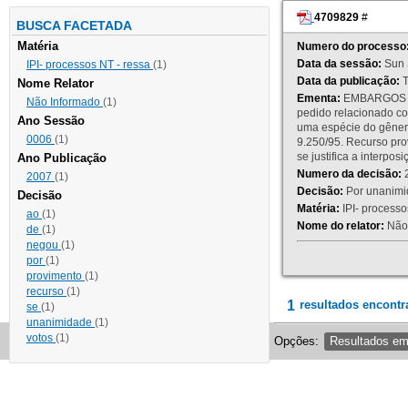
4709829
#
BUSCA FACETADA
Matéria
Numero do processo
Data da sessão:
Sun 
IPI- processos NT - ressa
(1)
Data da publicação:
T
Nome Relator
Ementa:
EMBARGOS DE
Não Informado
(1)
pedido relacionado co
Ano Sessão
uma espécie do gênero
0006
(1)
9.250/95. Recurso p
se justifica a interp
Ano Publicação
Numero da decisão:
2
2007
(1)
Decisão:
Por unanimid
Decisão
Matéria:
IPI- processos
ao
(1)
Nome do relator:
Não 
de
(1)
negou
(1)
por
(1)
provimento
(1)
recurso
(1)
1
resultados encontr
se
(1)
unanimidade
(1)
votos
(1)
Opções:
Resultados e