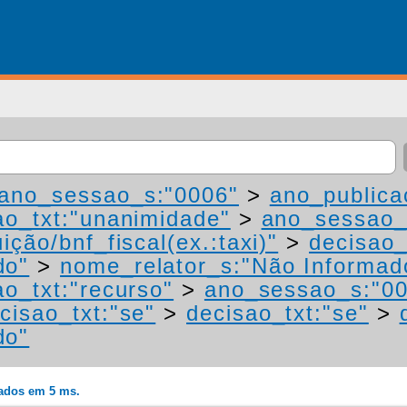
ano_sessao_s:"0006"
>
ano_publica
ao_txt:"unanimidade"
>
ano_sessao_
ição/bnf_fiscal(ex.:taxi)"
>
decisao_
do"
>
nome_relator_s:"Não Informad
ao_txt:"recurso"
>
ano_sessao_s:"0
cisao_txt:"se"
>
decisao_txt:"se"
>
do"
rados em 5 ms.