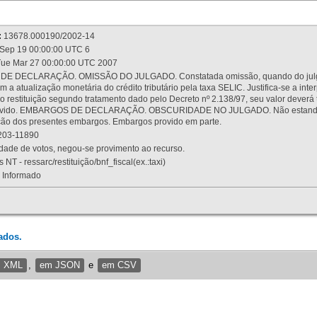
:
13678.000190/2002-14
Sep 19 00:00:00 UTC 6
ue Mar 27 00:00:00 UTC 2007
 DECLARAÇÃO. OMISSÃO DO JULGADO. Constatada omissão, quando do julgamen
m a atualização monetária do crédito tributário pela taxa SELIC. Justifica-se a 
 restituição segundo tratamento dado pelo Decreto nº 2.138/97, seu valor deverá 
rovido. EMBARGOS DE DECLARAÇÃO. OBSCURIDADE NO JULGADO. Não estando dev
osição dos presentes embargos. Embargos provido em parte.
03-11890
ade de votos, negou-se provimento ao recurso.
 NT - ressarc/restituição/bnf_fiscal(ex.:taxi)
Informado
ados.
m XML
,
em JSON
e
em CSV