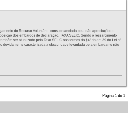
to do Recurso Voluntário, consubstanciada pela não apreciação do
interposição dos embargos de declaração. TAXA SELIC. Sendo o ressarcimento
também ser atualizado pela Taxa SELIC nos termos do §4º do art. 39 da Lei nº
idamente caracterizada a obscuridade levantada pela embargante não
Página
1
de
1