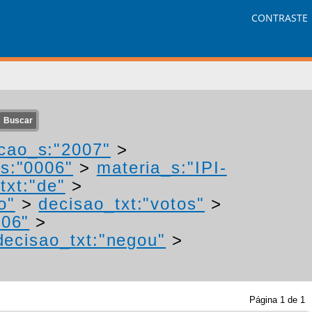
CONTRASTE
cao_s:"2007"
>
s:"0006"
>
materia_s:"IPI-
txt:"de"
>
o"
>
decisao_txt:"votos"
>
006"
>
decisao_txt:"negou"
>
Página
1
de
1