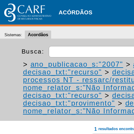
ACÓRDÃOS
Acordãos
Sistemas:
Busca:
>
ano_publicacao_s:"2007"
>
decisao_txt:"recurso"
>
decis
processos NT - ressarc/restitu
nome_relator_s:"Não Informa
decisao_txt:"recurso"
>
decis
decisao_txt:"provimento"
>
de
nome_relator_s:"Não Informa
1
resultados encont