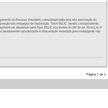
to do Recurso Voluntário, consubstanciada pela não apreciação do
interposição dos embargos de declaração. TAXA SELIC. Sendo o ressarcimento
também ser atualizado pela Taxa SELIC nos termos do §4º do art. 39 da Lei nº
idamente caracterizada a obscuridade levantada pela embargante não
Página
1
de
1