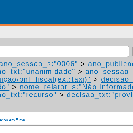
ano_sessao_s:"0006"
>
ano_publica
ao_txt:"unanimidade"
>
ano_sessao_
ição/bnf_fiscal(ex.:taxi)"
>
decisao_
do"
>
nome_relator_s:"Não Informad
ao_txt:"recurso"
>
decisao_txt:"prov
rados em 5 ms.