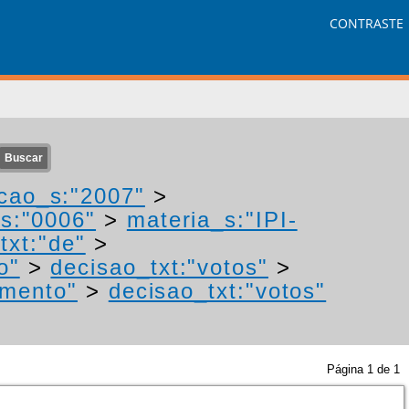
CONTRASTE
cao_s:"2007"
>
s:"0006"
>
materia_s:"IPI-
txt:"de"
>
o"
>
decisao_txt:"votos"
>
imento"
>
decisao_txt:"votos"
Página
1
de
1