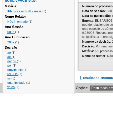
BUSCA FACETADA
Matéria
Numero do processo
Data da sessão:
Sun 
IPI- processos NT - ressa
(1)
Data da publicação:
T
Nome Relator
Ementa:
EMBARGOS DE
Não Informado
(1)
pedido relacionado co
Ano Sessão
uma espécie do gênero
0006
(1)
9.250/95. Recurso p
se justifica a interp
Ano Publicação
Numero da decisão:
2
2007
(1)
Decisão:
Por unanimid
Decisão
Matéria:
IPI- processos
ao
(1)
Nome do relator:
Não 
de
(1)
negou
(1)
por
(1)
provimento
(1)
recurso
(1)
1
resultados encontr
se
(1)
unanimidade
(1)
votos
(1)
Opções:
Resultados e