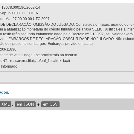
:
13678.000190/2002-14
Sep 19 00:00:00 UTC 6
ue Mar 27 00:00:00 UTC 2007
 DECLARAÇÃO. OMISSÃO DO JULGADO. Constatada omissão, quando do julgamen
m a atualização monetária do crédito tributário pela taxa SELIC. Justifica-se a 
 restituição segundo tratamento dado pelo Decreto nº 2.138/97, seu valor deverá 
rovido. EMBARGOS DE DECLARAÇÃO. OBSCURIDADE NO JULGADO. Não estando dev
osição dos presentes embargos. Embargos provido em parte.
03-11890
ade de votos, negou-se provimento ao recurso.
 NT - ressarc/restituição/bnf_fiscal(ex.:taxi)
Informado
ados.
m XML
,
em JSON
e
em CSV