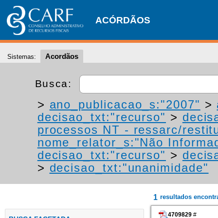
ACÓRDÃOS
Acordãos
Sistemas:
Busca:
>
ano_publicacao_s:"2007"
>
decisao_txt:"recurso"
>
decis
processos NT - ressarc/restitu
nome_relator_s:"Não Informa
decisao_txt:"recurso"
>
decis
>
decisao_txt:"unanimidade"
1
resultados encont
4709829
#