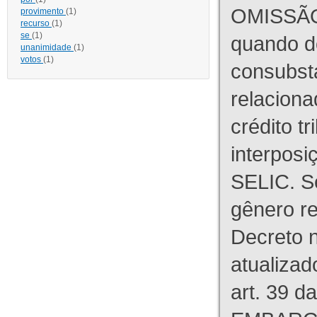
OMISSÃO
provimento
(1)
recurso
(1)
se
(1)
quando d
unanimidade
(1)
votos
(1)
consubst
relaciona
crédito tr
interpos
SELIC. S
gênero re
Decreto n
atualizad
art. 39 d