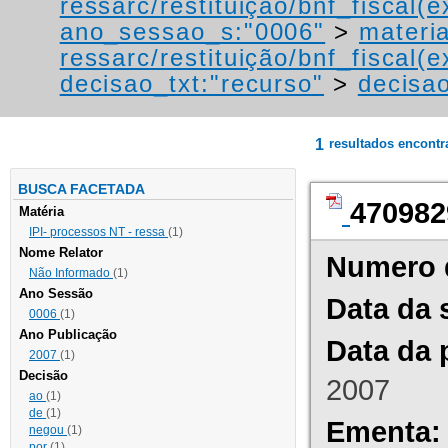
ressarc/restituição/bnf_fiscal(ex
ano_sessao_s:"0006"
>
materi
ressarc/restituição/bnf_fiscal(ex
decisao_txt:"recurso"
>
decisao
1
resultados encont
BUSCA FACETADA
470982
Matéria
IPI- processos NT - ressa
(1)
Nome Relator
Numero 
Não Informado
(1)
Ano Sessão
Data da 
0006
(1)
Ano Publicação
Data da 
2007
(1)
Decisão
2007
ao
(1)
de
(1)
Ementa:
negou
(1)
por
(1)