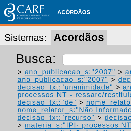
ACÓRDÃOS
Acordãos
Sistemas:
Busca:
>
ano_publicacao_s:"2007"
>
a
ano_publicacao_s:"2007"
>
dec
decisao_txt:"unanimidade"
>
a
processos NT - ressarc/restituiç
decisao_txt:"de"
>
nome_relato
nome_relator_s:"Não Informad
decisao_txt:"recurso"
>
decisao
>
materia_s:"IPI- processos NT