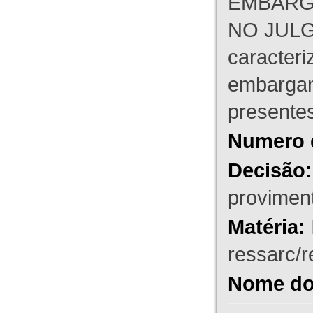
EMBARG
NO JULG
caracteri
embargant
presente
Numero 
Decisão:
proviment
Matéria:
ressarc/re
Nome do 