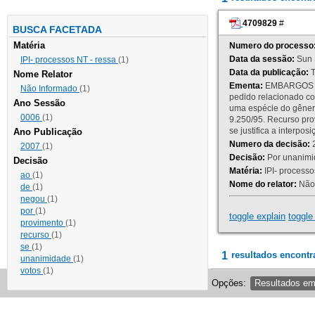
4709829
#
BUSCA FACETADA
Matéria
Numero do processo
Data da sessão:
Sun 
IPI- processos NT - ressa
(1)
Data da publicação:
T
Nome Relator
Ementa:
EMBARGOS DE
Não Informado
(1)
pedido relacionado co
Ano Sessão
uma espécie do gênero
0006
(1)
9.250/95. Recurso p
se justifica a interp
Ano Publicação
Numero da decisão:
2
2007
(1)
Decisão:
Por unanimid
Decisão
Matéria:
IPI- processos
ao
(1)
Nome do relator:
Não 
de
(1)
negou
(1)
por
(1)
toggle explain
toggle 
provimento
(1)
recurso
(1)
se
(1)
1
resultados encontr
unanimidade
(1)
votos
(1)
Opções:
Resultados e