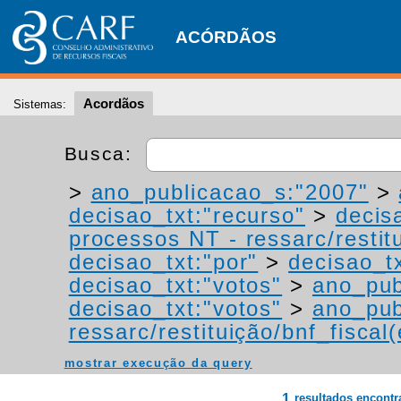
ACÓRDÃOS
Acordãos
Sistemas:
Busca:
>
ano_publicacao_s:"2007"
>
decisao_txt:"recurso"
>
decis
processos NT - ressarc/restitu
decisao_txt:"por"
>
decisao_tx
decisao_txt:"votos"
>
ano_pub
decisao_txt:"votos"
>
ano_pub
ressarc/restituição/bnf_fiscal(
mostrar execução da query
1
resultados encont