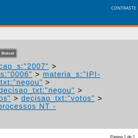
CONTRASTE
cao_s:"2007"
>
s:"0006"
>
materia_s:"IPI-
txt:"negou"
>
decisao_txt:"negou"
>
os"
>
decisao_txt:"votos"
>
 processos NT -
Página
1
de
1