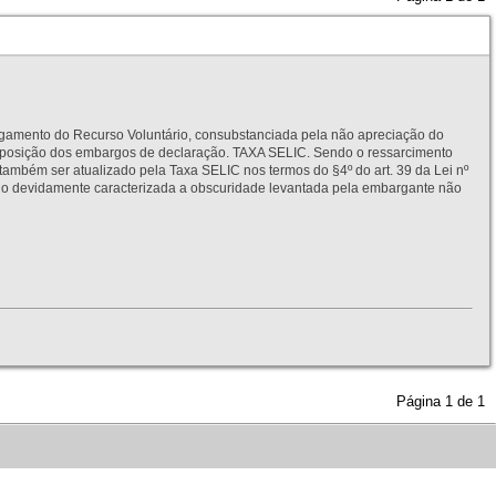
to do Recurso Voluntário, consubstanciada pela não apreciação do
interposição dos embargos de declaração. TAXA SELIC. Sendo o ressarcimento
também ser atualizado pela Taxa SELIC nos termos do §4º do art. 39 da Lei nº
idamente caracterizada a obscuridade levantada pela embargante não
Página
1
de
1