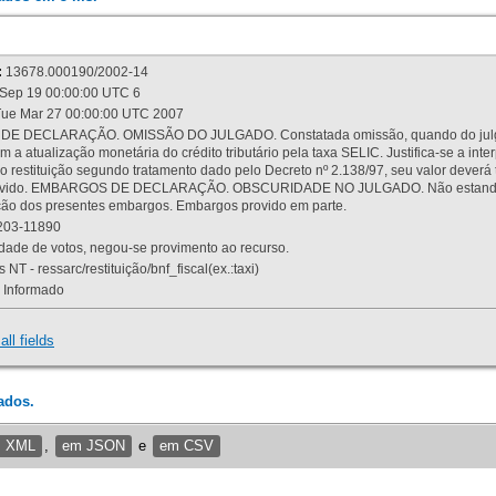
:
13678.000190/2002-14
Sep 19 00:00:00 UTC 6
ue Mar 27 00:00:00 UTC 2007
 DECLARAÇÃO. OMISSÃO DO JULGADO. Constatada omissão, quando do julgamen
m a atualização monetária do crédito tributário pela taxa SELIC. Justifica-se a 
 restituição segundo tratamento dado pelo Decreto nº 2.138/97, seu valor deverá 
rovido. EMBARGOS DE DECLARAÇÃO. OBSCURIDADE NO JULGADO. Não estando dev
osição dos presentes embargos. Embargos provido em parte.
03-11890
ade de votos, negou-se provimento ao recurso.
 NT - ressarc/restituição/bnf_fiscal(ex.:taxi)
Informado
all fields
ados.
m XML
,
em JSON
e
em CSV