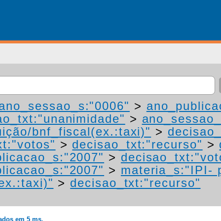
ano_sessao_s:"0006"
>
ano_publica
ao_txt:"unanimidade"
>
ano_sessao_
ição/bnf_fiscal(ex.:taxi)"
>
decisao_
t:"votos"
>
decisao_txt:"recurso"
>
licacao_s:"2007"
>
decisao_txt:"vot
licacao_s:"2007"
>
materia_s:"IPI-
ex.:taxi)"
>
decisao_txt:"recurso"
rados em 5 ms.