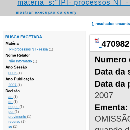
materia_s:"IPI- processos NT - r
mostrar execução da query
1
resultados encont
BUSCA FACETADA
470982
Matéria
IPI- processos NT - ressa
(1)
Nome Relator
Numero 
Não Informado
(1)
Ano Sessão
Data da 
0006
(1)
Ano Publicação
Data da 
2007
(1)
Decisão
2007
ao
(1)
de
(1)
Ementa:
negou
(1)
por
(1)
OMISSÃO
provimento
(1)
recurso
(1)
se
(1)
quando d