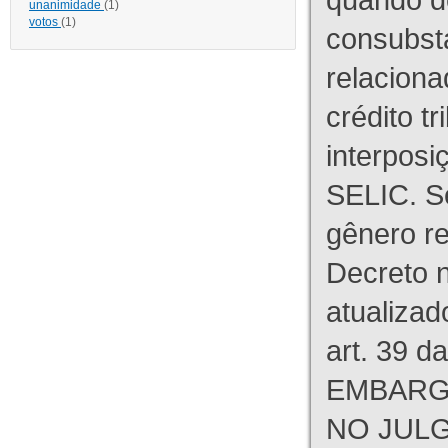
unanimidade
(1)
votos
(1)
consubst
relaciona
crédito tr
interpos
SELIC. S
gênero re
Decreto n
atualizad
art. 39 d
EMBARG
NO JULG