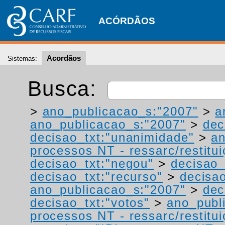
ACÓRDÃOS
Acordãos
Sistemas:
Busca:
>
ano_publicacao_s:"2007"
>
a
ano_publicacao_s:"2007"
>
dec
decisao_txt:"unanimidade"
>
a
processos NT - ressarc/restituiç
decisao_txt:"negou"
>
decisao_
decisao_txt:"recurso"
>
decisa
ano_publicacao_s:"2007"
>
dec
decisao_txt:"votos"
>
ano_publ
processos NT - ressarc/restituiç