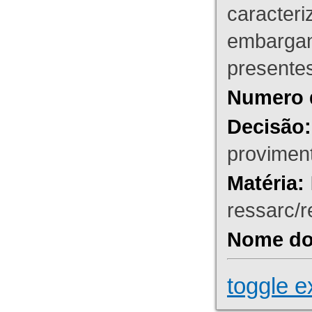
caracteri
embargant
presente
Numero 
Decisão:
proviment
Matéria:
ressarc/re
Nome do 
toggle e