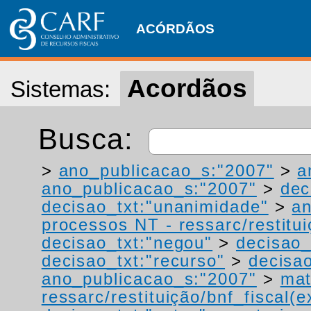
ACÓRDÃOS
Acordãos
Sistemas:
Busca:
>
ano_publicacao_s:"2007"
>
a
ano_publicacao_s:"2007"
>
dec
decisao_txt:"unanimidade"
>
a
processos NT - ressarc/restituiç
decisao_txt:"negou"
>
decisao_
decisao_txt:"recurso"
>
decisa
ano_publicacao_s:"2007"
>
mat
ressarc/restituição/bnf_fiscal(ex