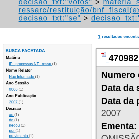
decisao_txt:"votos"
>
materia_s
ressarc/restituição/bnf_fiscal(ex
decisao_txt:"se"
>
decisao_txt
1
resultados encont
BUSCA FACETADA
470982
Matéria
IPI- processos NT - ressa
(1)
Nome Relator
Numero 
Não Informado
(1)
Ano Sessão
Data da 
0006
(1)
Ano Publicação
Data da 
2007
(1)
Decisão
2007
ao
(1)
de
(1)
Ementa:
negou
(1)
por
(1)
OMISSÃO
provimento
(1)