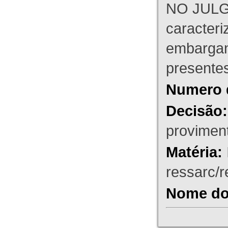
NO JULG
caracteri
embargant
presente
Numero 
Decisão:
proviment
Matéria:
ressarc/re
Nome do 