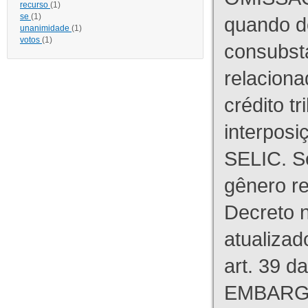
recurso
(1)
se
(1)
quando d
unanimidade
(1)
votos
(1)
consubst
relaciona
crédito tr
interpos
SELIC. S
gênero re
Decreto n
atualizad
art. 39 d
EMBARG