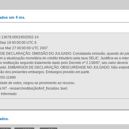
rados em 4 ms.
:
13678.000190/2002-14
Sep 19 00:00:00 UTC 6
ue Mar 27 00:00:00 UTC 2007
 DECLARAÇÃO. OMISSÃO DO JULGADO. Constatada omissão, quando do julgamen
m a atualização monetária do crédito tributário pela taxa SELIC. Justifica-se a 
 restituição segundo tratamento dado pelo Decreto nº 2.138/97, seu valor deverá 
rovido. EMBARGOS DE DECLARAÇÃO. OBSCURIDADE NO JULGADO. Não estando dev
osição dos presentes embargos. Embargos provido em parte.
03-11890
ade de votos, negou-se provimento ao recurso.
 NT - ressarc/restituição/bnf_fiscal(ex.:taxi)
Informado
ados.