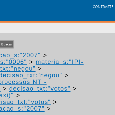
CONTRASTE
cao_s:"2007"
>
s:"0006"
>
materia_s:"IPI-
txt:"negou"
>
decisao_txt:"negou"
>
 processos NT -
"
>
decisao_txt:"votos"
>
axi)"
>
isao_txt:"votos"
>
acao_s:"2007"
>