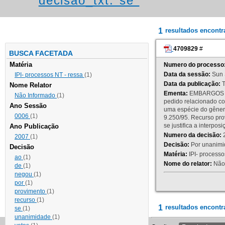
decisao_txt:"se"
1
resultados encont
4709829
#
BUSCA FACETADA
Matéria
Numero do processo
Data da sessão:
Sun 
IPI- processos NT - ressa
(1)
Data da publicação:
T
Nome Relator
Ementa:
EMBARGOS DE
Não Informado
(1)
pedido relacionado co
Ano Sessão
uma espécie do gênero
0006
(1)
9.250/95. Recurso p
se justifica a interp
Ano Publicação
Numero da decisão:
2
2007
(1)
Decisão:
Por unanimid
Decisão
Matéria:
IPI- processos
ao
(1)
Nome do relator:
Não 
de
(1)
negou
(1)
por
(1)
provimento
(1)
recurso
(1)
1
resultados encontr
se
(1)
unanimidade
(1)