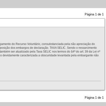
Página
1
de
1
to do Recurso Voluntário, consubstanciada pela não apreciação do
interposição dos embargos de declaração. TAXA SELIC. Sendo o ressarcimento
também ser atualizado pela Taxa SELIC nos termos do §4º do art. 39 da Lei nº
idamente caracterizada a obscuridade levantada pela embargante não
Página
1
de
1