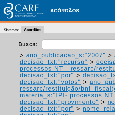
ACÓRDÃOS
Acordãos
Sistemas:
Busca:
>
ano_publicacao_s:"2007"
>
decisao_txt:"recurso"
>
decis
processos NT - ressarc/restitu
decisao_txt:"por"
>
decisao_tx
decisao_txt:"votos"
>
ano_pub
ressarc/restituição/bnf_fiscal(
materia_s:"IPI- processos NT -
decisao_txt:"provimento"
>
no
decisao_txt:"por"
>
nome_rela