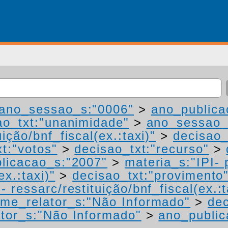
ano_sessao_s:"0006"
>
ano_publica
ao_txt:"unanimidade"
>
ano_sessao_
ição/bnf_fiscal(ex.:taxi)"
>
decisao_
t:"votos"
>
decisao_txt:"recurso"
>
licacao_s:"2007"
>
materia_s:"IPI-
ex.:taxi)"
>
decisao_txt:"provimento
 ressarc/restituição/bnf_fiscal(ex.:t
me_relator_s:"Não Informado"
>
dec
tor_s:"Não Informado"
>
ano_public