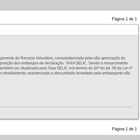
Página
1
de
1
to do Recurso Voluntário, consubstanciada pela não apreciação do
interposição dos embargos de declaração. TAXA SELIC. Sendo o ressarcimento
também ser atualizado pela Taxa SELIC nos termos do §4º do art. 39 da Lei nº
idamente caracterizada a obscuridade levantada pela embargante não
Página
1
de
1