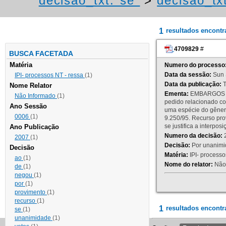
decisao_txt:"se"
>
decisao_tx
1
resultados encont
4709829
#
BUSCA FACETADA
Matéria
Numero do processo
Data da sessão:
Sun 
IPI- processos NT - ressa
(1)
Data da publicação:
T
Nome Relator
Ementa:
EMBARGOS DE
Não Informado
(1)
pedido relacionado co
Ano Sessão
uma espécie do gênero
0006
(1)
9.250/95. Recurso p
se justifica a interp
Ano Publicação
Numero da decisão:
2
2007
(1)
Decisão:
Por unanimid
Decisão
Matéria:
IPI- processos
ao
(1)
Nome do relator:
Não 
de
(1)
negou
(1)
por
(1)
provimento
(1)
recurso
(1)
1
resultados encontr
se
(1)
unanimidade
(1)