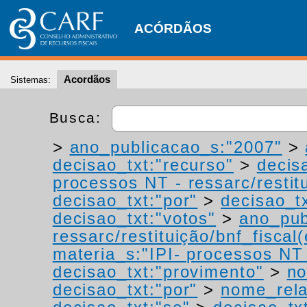
ACÓRDÃOS
Acordãos
Sistemas:
Busca:
>
ano_publicacao_s:"2007"
>
decisao_txt:"recurso"
>
decis
processos NT - ressarc/restitu
decisao_txt:"por"
>
decisao_tx
decisao_txt:"votos"
>
ano_pub
ressarc/restituição/bnf_fiscal(
materia_s:"IPI- processos NT -
decisao_txt:"provimento"
>
no
decisao_txt:"por"
>
nome_rela