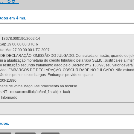
t:"se"
rados em 4 ms.
:
13678.000190/2002-14
Sep 19 00:00:00 UTC 6
ue Mar 27 00:00:00 UTC 2007
 DECLARAÇÃO. OMISSÃO DO JULGADO. Constatada omissão, quando do julgamen
m a atualização monetária do crédito tributário pela taxa SELIC. Justifica-se a 
 restituição segundo tratamento dado pelo Decreto nº 2.138/97, seu valor deverá 
rovido. EMBARGOS DE DECLARAÇÃO. OBSCURIDADE NO JULGADO. Não estando dev
osição dos presentes embargos. Embargos provido em parte.
03-11890
ade de votos, negou-se provimento ao recurso.
 NT - ressarc/restituição/bnf_fiscal(ex.:taxi)
Informado
ados.