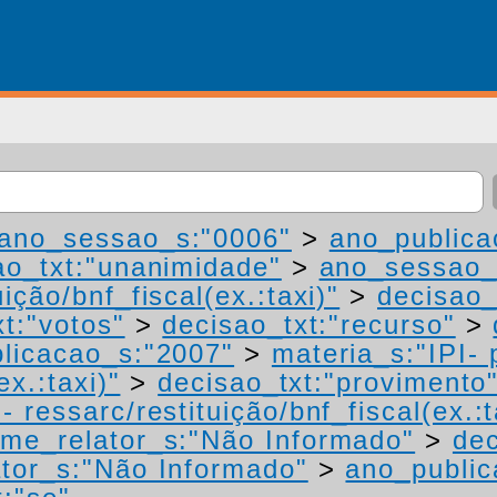
ano_sessao_s:"0006"
>
ano_publica
ao_txt:"unanimidade"
>
ano_sessao_
ição/bnf_fiscal(ex.:taxi)"
>
decisao_
t:"votos"
>
decisao_txt:"recurso"
>
licacao_s:"2007"
>
materia_s:"IPI-
ex.:taxi)"
>
decisao_txt:"provimento
 ressarc/restituição/bnf_fiscal(ex.:t
me_relator_s:"Não Informado"
>
dec
tor_s:"Não Informado"
>
ano_public