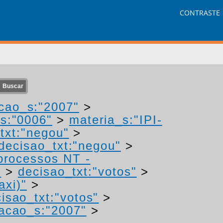
CONTRASTE
cao_s:"2007"
>
s:"0006"
>
materia_s:"IPI-
txt:"negou"
>
decisao_txt:"negou"
>
 processos NT -
"
>
decisao_txt:"votos"
>
axi)"
>
isao_txt:"votos"
>
acao_s:"2007"
>