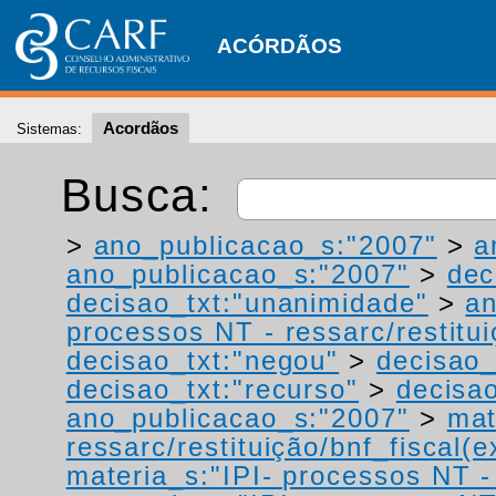
ACÓRDÃOS
Acordãos
Sistemas:
Busca:
>
ano_publicacao_s:"2007"
>
a
ano_publicacao_s:"2007"
>
dec
decisao_txt:"unanimidade"
>
a
processos NT - ressarc/restituiç
decisao_txt:"negou"
>
decisao_
decisao_txt:"recurso"
>
decisa
ano_publicacao_s:"2007"
>
mat
ressarc/restituição/bnf_fiscal(ex
materia_s:"IPI- processos NT - r