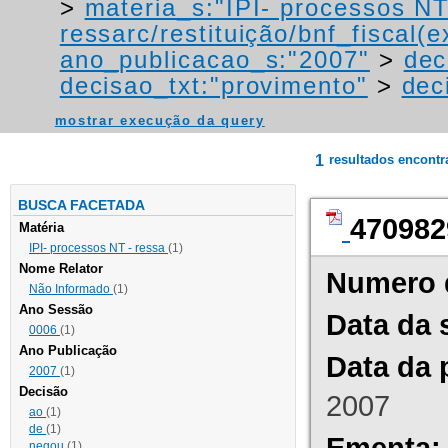
>
materia_s:"IPI- processos NT
ressarc/restituição/bnf_fiscal(ex
ano_publicacao_s:"2007"
>
dec
decisao_txt:"provimento"
>
dec
mostrar execução da query
1
resultados encont
BUSCA FACETADA
470982
Matéria
IPI- processos NT - ressa
(1)
Nome Relator
Numero 
Não Informado
(1)
Ano Sessão
Data da 
0006
(1)
Ano Publicação
Data da 
2007
(1)
Decisão
2007
ao
(1)
de
(1)
Ementa:
negou
(1)