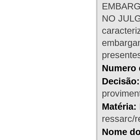
EMBARG
NO JULG
caracteri
embargant
presente
Numero 
Decisão:
proviment
Matéria:
ressarc/re
Nome do 