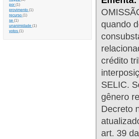
por
(1)
OMISSÃO
provimento
(1)
recurso
(1)
se
(1)
quando d
unanimidade
(1)
votos
(1)
consubst
relaciona
crédito tr
interpos
SELIC. S
gênero re
Decreto n
atualizad
art. 39 d