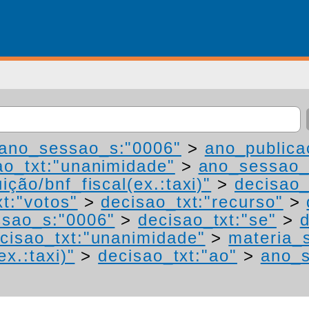
ano_sessao_s:"0006"
>
ano_publica
ao_txt:"unanimidade"
>
ano_sessao_
ição/bnf_fiscal(ex.:taxi)"
>
decisao_
t:"votos"
>
decisao_txt:"recurso"
>
sao_s:"0006"
>
decisao_txt:"se"
>
d
cisao_txt:"unanimidade"
>
materia_s
ex.:taxi)"
>
decisao_txt:"ao"
>
ano_s