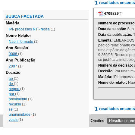
1
resultados encont
4709829
#
BUSCA FACETADA
Matéria
Numero do processo
Data da sessão:
Sun 
IPI- processos NT - ressa
(1)
Data da publicação:
T
Nome Relator
Ementa:
EMBARGOS DE
Não Informado
(1)
pedido relacionado co
Ano Sessão
uma espécie do gênero
0006
(1)
9.250/95. Recurso p
se justifica a interp
Ano Publicação
Numero da decisão:
2
2007
(1)
Decisão:
Por unanimid
Decisão
Matéria:
IPI- processos
ao
(1)
Nome do relator:
Não 
de
(1)
negou
(1)
por
(1)
provimento
(1)
recurso
(1)
1
resultados encontr
se
(1)
unanimidade
(1)
votos
(1)
Opções:
Resultados e