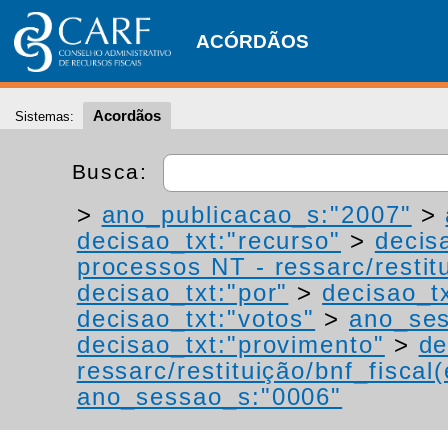
ACÓRDÃOS
Acordãos
Sistemas:
Busca:
>
ano_publicacao_s:"2007"
>
decisao_txt:"recurso"
>
decis
processos NT - ressarc/restitu
decisao_txt:"por"
>
decisao_tx
decisao_txt:"votos"
>
ano_ses
decisao_txt:"provimento"
>
de
ressarc/restituição/bnf_fiscal(
ano_sessao_s:"0006"