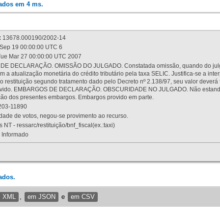
rados em 4 ms.
:
13678.000190/2002-14
Sep 19 00:00:00 UTC 6
ue Mar 27 00:00:00 UTC 2007
 DECLARAÇÃO. OMISSÃO DO JULGADO. Constatada omissão, quando do julgamen
m a atualização monetária do crédito tributário pela taxa SELIC. Justifica-se a 
 restituição segundo tratamento dado pelo Decreto nº 2.138/97, seu valor deverá 
rovido. EMBARGOS DE DECLARAÇÃO. OBSCURIDADE NO JULGADO. Não estando dev
osição dos presentes embargos. Embargos provido em parte.
03-11890
ade de votos, negou-se provimento ao recurso.
 NT - ressarc/restituição/bnf_fiscal(ex.:taxi)
Informado
ados.
m XML
,
em JSON
e
em CSV