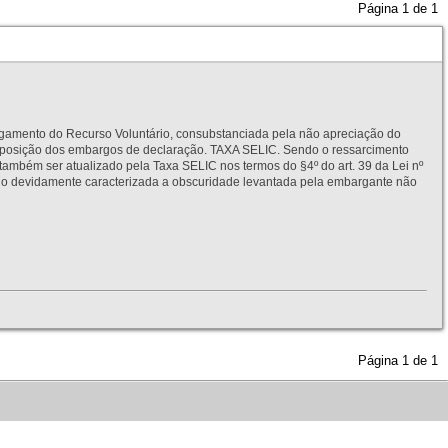
Página
1
de
1
to do Recurso Voluntário, consubstanciada pela não apreciação do
interposição dos embargos de declaração. TAXA SELIC. Sendo o ressarcimento
também ser atualizado pela Taxa SELIC nos termos do §4º do art. 39 da Lei nº
idamente caracterizada a obscuridade levantada pela embargante não
Página
1
de
1