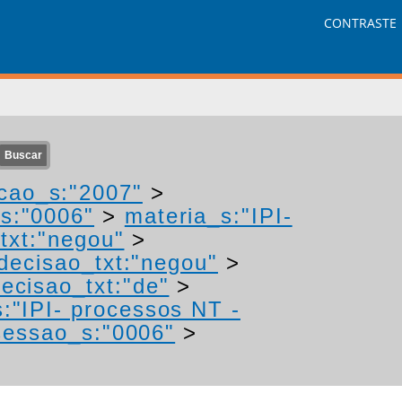
CONTRASTE
cao_s:"2007"
>
s:"0006"
>
materia_s:"IPI-
txt:"negou"
>
decisao_txt:"negou"
>
ecisao_txt:"de"
>
:"IPI- processos NT -
essao_s:"0006"
>