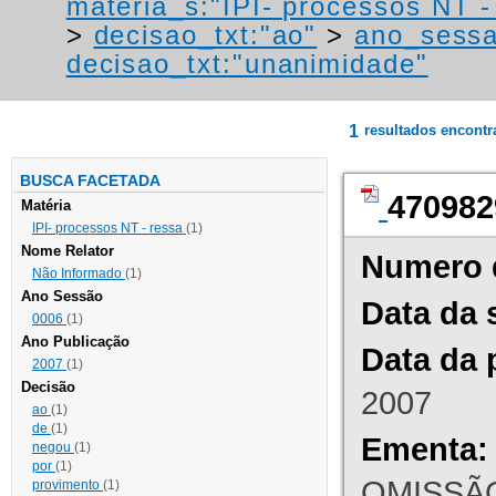
materia_s:"IPI- processos NT - r
>
decisao_txt:"ao"
>
ano_sessa
decisao_txt:"unanimidade"
1
resultados encont
BUSCA FACETADA
470982
Matéria
IPI- processos NT - ressa
(1)
Nome Relator
Numero 
Não Informado
(1)
Ano Sessão
Data da 
0006
(1)
Ano Publicação
Data da 
2007
(1)
Decisão
2007
ao
(1)
de
(1)
Ementa:
negou
(1)
por
(1)
OMISSÃO
provimento
(1)