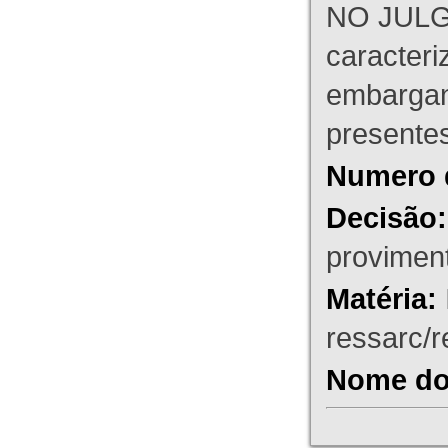
NO JULG
caracteri
embargant
presente
Numero 
Decisão:
proviment
Matéria:
ressarc/re
Nome do 