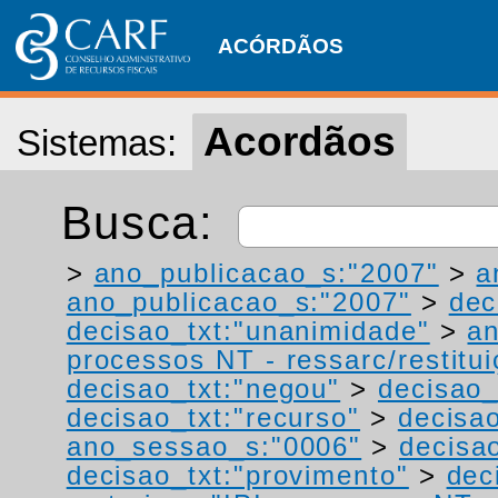
ACÓRDÃOS
Acordãos
Sistemas:
Busca:
>
ano_publicacao_s:"2007"
>
a
ano_publicacao_s:"2007"
>
dec
decisao_txt:"unanimidade"
>
a
processos NT - ressarc/restituiç
decisao_txt:"negou"
>
decisao_
decisao_txt:"recurso"
>
decisa
ano_sessao_s:"0006"
>
decisao
decisao_txt:"provimento"
>
dec