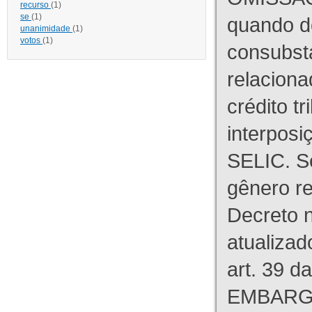
recurso
(1)
se
(1)
quando d
unanimidade
(1)
votos
(1)
consubst
relaciona
crédito tr
interpos
SELIC. S
gênero re
Decreto n
atualizad
art. 39 d
EMBARG