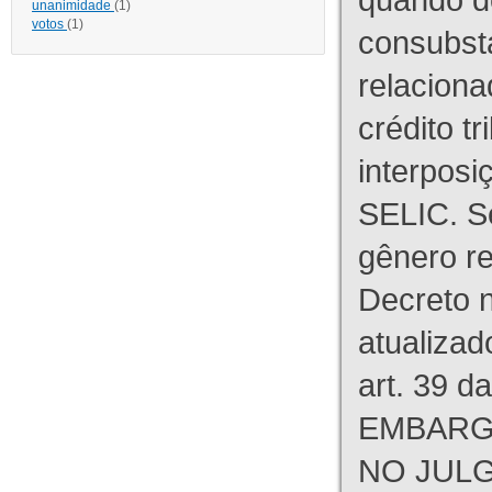
unanimidade
(1)
votos
(1)
consubst
relaciona
crédito tr
interpos
SELIC. S
gênero re
Decreto n
atualizad
art. 39 d
EMBARG
NO JULG