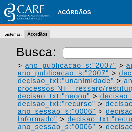
ACÓRDÃOS
Acordãos
Sistemas:
Busca:
>
ano_publicacao_s:"2007"
>
a
ano_publicacao_s:"2007"
>
dec
decisao_txt:"unanimidade"
>
a
processos NT - ressarc/restituiç
decisao_txt:"negou"
>
decisao_
decisao_txt:"recurso"
>
decisa
ano_sessao_s:"0006"
>
decisao
Informado"
>
decisao_txt:"recu
ano_sessao_s:"0006"
>
decisa