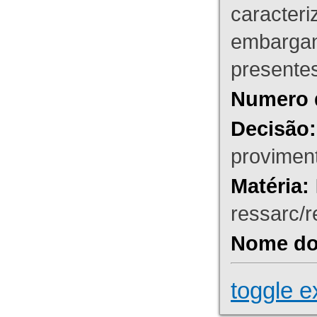
caracteri
embargant
presente
Numero 
Decisão:
proviment
Matéria:
ressarc/re
Nome do 
toggle e