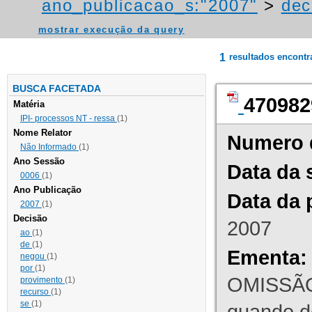
ano_publicacao_s:"2007"
>
dec
mostrar execução da query
1
resultados encont
BUSCA FACETADA
470982
Matéria
IPI- processos NT - ressa
(1)
Nome Relator
Numero 
Não Informado
(1)
Ano Sessão
Data da 
0006
(1)
Ano Publicação
Data da 
2007
(1)
Decisão
2007
ao
(1)
de
(1)
Ementa:
negou
(1)
por
(1)
OMISSÃO
provimento
(1)
recurso
(1)
se
(1)
quando d