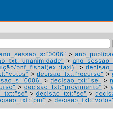
ano_sessao_s:"0006"
>
ano_publica
ao_txt:"unanimidade"
>
ano_sessao_
ição/bnf_fiscal(ex.:taxi)"
>
decisao_
t:"votos"
>
decisao_txt:"recurso"
>
sao_s:"0006"
>
decisao_txt:"se"
>
urso"
>
decisao_txt:"provimento"
>
_txt:"se"
>
decisao_txt:"se"
>
decis
cisao_txt:"por"
>
decisao_txt:"votos