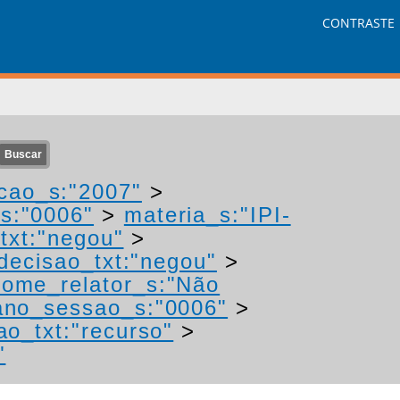
CONTRASTE
cao_s:"2007"
>
s:"0006"
>
materia_s:"IPI-
txt:"negou"
>
decisao_txt:"negou"
>
nome_relator_s:"Não
ano_sessao_s:"0006"
>
ao_txt:"recurso"
>
"