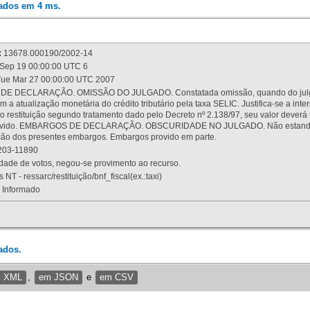
rados em 4 ms.
:
13678.000190/2002-14
Sep 19 00:00:00 UTC 6
ue Mar 27 00:00:00 UTC 2007
 DECLARAÇÃO. OMISSÃO DO JULGADO. Constatada omissão, quando do julgamen
m a atualização monetária do crédito tributário pela taxa SELIC. Justifica-se a 
 restituição segundo tratamento dado pelo Decreto nº 2.138/97, seu valor deverá 
rovido. EMBARGOS DE DECLARAÇÃO. OBSCURIDADE NO JULGADO. Não estando dev
osição dos presentes embargos. Embargos provido em parte.
03-11890
ade de votos, negou-se provimento ao recurso.
 NT - ressarc/restituição/bnf_fiscal(ex.:taxi)
Informado
ados.
m XML
,
em JSON
e
em CSV