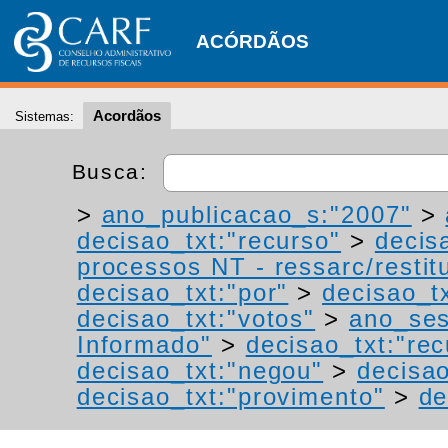
ACÓRDÃOS
Acordãos
Sistemas:
Busca:
>
ano_publicacao_s:"2007"
>
decisao_txt:"recurso"
>
decis
processos NT - ressarc/restitu
decisao_txt:"por"
>
decisao_tx
decisao_txt:"votos"
>
ano_ses
Informado"
>
decisao_txt:"rec
decisao_txt:"negou"
>
decisao
decisao_txt:"provimento"
>
de