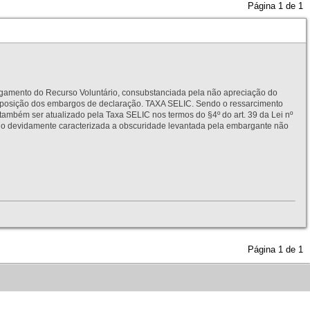
Página
1
de
1
to do Recurso Voluntário, consubstanciada pela não apreciação do
interposição dos embargos de declaração. TAXA SELIC. Sendo o ressarcimento
também ser atualizado pela Taxa SELIC nos termos do §4º do art. 39 da Lei nº
idamente caracterizada a obscuridade levantada pela embargante não
Página
1
de
1