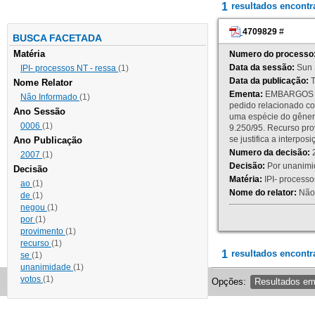
1
resultados encont
4709829
#
BUSCA FACETADA
Matéria
Numero do processo
Data da sessão:
Sun 
IPI- processos NT - ressa
(1)
Data da publicação:
T
Nome Relator
Ementa:
EMBARGOS DE
Não Informado
(1)
pedido relacionado co
Ano Sessão
uma espécie do gênero
0006
(1)
9.250/95. Recurso p
se justifica a interp
Ano Publicação
Numero da decisão:
2
2007
(1)
Decisão:
Por unanimid
Decisão
Matéria:
IPI- processos
ao
(1)
Nome do relator:
Não 
de
(1)
negou
(1)
por
(1)
provimento
(1)
recurso
(1)
1
resultados encontr
se
(1)
unanimidade
(1)
votos
(1)
Opções:
Resultados e