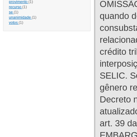
OMISSÃO
provimento
(1)
recurso
(1)
se
(1)
quando d
unanimidade
(1)
votos
(1)
consubst
relaciona
crédito tr
interpos
SELIC. S
gênero re
Decreto n
atualizad
art. 39 d
EMBARG