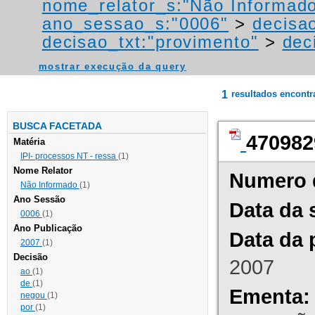
nome_relator_s:"Não Informad
ano_sessao_s:"0006"
>
decisao
decisao_txt:"provimento"
>
dec
mostrar execução da query
1
resultados encont
BUSCA FACETADA
470982
Matéria
IPI- processos NT - ressa
(1)
Nome Relator
Numero 
Não Informado
(1)
Ano Sessão
Data da 
0006
(1)
Ano Publicação
Data da 
2007
(1)
Decisão
2007
ao
(1)
de
(1)
Ementa:
negou
(1)
por
(1)