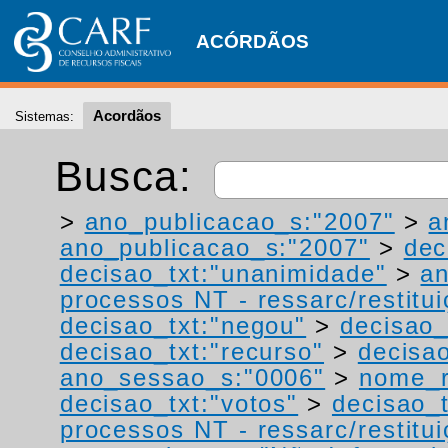
ACÓRDÃOS
Acordãos
Sistemas:
Busca:
>
ano_publicacao_s:"2007"
>
a
ano_publicacao_s:"2007"
>
dec
decisao_txt:"unanimidade"
>
a
processos NT - ressarc/restituiç
decisao_txt:"negou"
>
decisao_
decisao_txt:"recurso"
>
decisa
ano_sessao_s:"0006"
>
nome_r
decisao_txt:"votos"
>
decisao_
processos NT - ressarc/restituiç