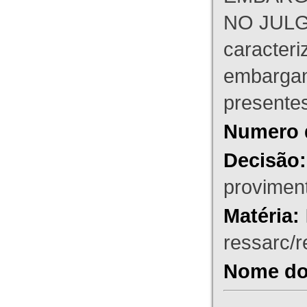
NO JULG
caracteri
embargant
presente
Numero 
Decisão:
proviment
Matéria:
ressarc/re
Nome do 