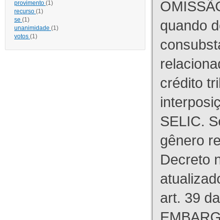
OMISSÃO
provimento
(1)
recurso
(1)
se
(1)
quando d
unanimidade
(1)
votos
(1)
consubst
relaciona
crédito tr
interpos
SELIC. S
gênero re
Decreto n
atualizad
art. 39 d
EMBARG