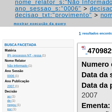
nome_relator_s:"Não Informad
ano_sessao_s:"0006"
>
decisao
decisao_txt:"provimento"
>
nom
mostrar execução da query
1
resultados encont
BUSCA FACETADA
470982
Matéria
IPI- processos NT - ressa
(1)
Nome Relator
Numero 
Não Informado
(1)
Ano Sessão
Data da 
0006
(1)
Ano Publicação
Data da 
2007
(1)
Decisão
2007
ao
(1)
de
(1)
Ementa:
negou
(1)
por
(1)