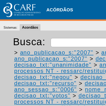
ACÓRDÃOS
Acordãos
Sistemas:
Busca:
>
ano_publicacao_s:"2007"
>
a
ano_publicacao_s:"2007"
>
dec
decisao_txt:"unanimidade"
>
a
processos NT - ressarc/restituiç
decisao_txt:"negou"
>
decisao_
decisao_txt:"recurso"
>
decisa
ano_sessao_s:"0006"
>
nome_r
decisao_txt:"votos"
>
decisao_
processos NT - ressarc/restituiç