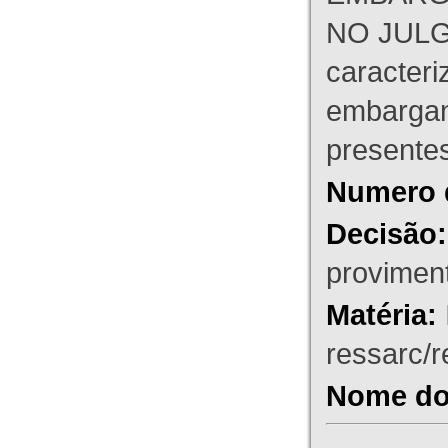
NO JULG
caracteri
embargant
presente
Numero 
Decisão:
proviment
Matéria:
ressarc/re
Nome do 