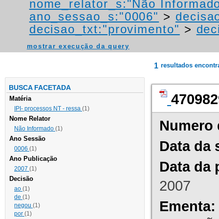
nome_relator_s:"Não Informad
ano_sessao_s:"0006"
>
decisao
decisao_txt:"provimento"
>
dec
mostrar execução da query
1
resultados encont
BUSCA FACETADA
470982
Matéria
IPI- processos NT - ressa
(1)
Nome Relator
Numero 
Não Informado
(1)
Ano Sessão
Data da 
0006
(1)
Ano Publicação
Data da 
2007
(1)
Decisão
2007
ao
(1)
de
(1)
Ementa:
negou
(1)
por
(1)