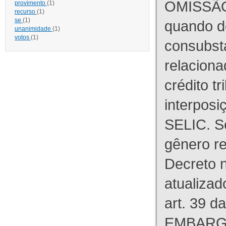
OMISSÃO
provimento
(1)
recurso
(1)
se
(1)
quando d
unanimidade
(1)
votos
(1)
consubst
relaciona
crédito tr
interpos
SELIC. S
gênero re
Decreto n
atualizad
art. 39 d
EMBARG