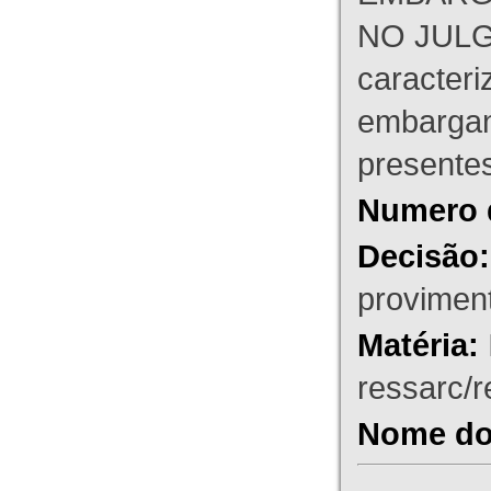
NO JULG
caracteri
embargant
presente
Numero 
Decisão:
proviment
Matéria:
ressarc/re
Nome do 