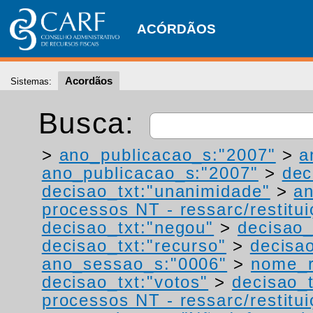
ACÓRDÃOS
Acordãos
Sistemas:
Busca:
>
ano_publicacao_s:"2007"
>
a
ano_publicacao_s:"2007"
>
dec
decisao_txt:"unanimidade"
>
a
processos NT - ressarc/restituiç
decisao_txt:"negou"
>
decisao_
decisao_txt:"recurso"
>
decisa
ano_sessao_s:"0006"
>
nome_r
decisao_txt:"votos"
>
decisao_
processos NT - ressarc/restituiç