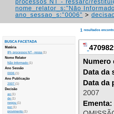
processos NT - ressarc/restituiç
nome_relator_s:"Não Informad
ano_sessao_s:"0006"
>
decisa
1
resultados encont
BUSCA FACETADA
470982
Matéria
IPI- processos NT - ressa
(1)
Nome Relator
Numero 
Não Informado
(1)
Ano Sessão
Data da 
0006
(1)
Ano Publicação
Data da 
2007
(1)
Decisão
2007
ao
(1)
de
(1)
Ementa:
negou
(1)
por
(1)
OMISSÃO
provimento
(1)