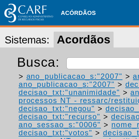
ACÓRDÃOS
Acordãos
Sistemas:
Busca:
>
ano_publicacao_s:"2007"
>
a
ano_publicacao_s:"2007"
>
dec
decisao_txt:"unanimidade"
>
a
processos NT - ressarc/restituiç
decisao_txt:"negou"
>
decisao_
decisao_txt:"recurso"
>
decisa
ano_sessao_s:"0006"
>
nome_r
decisao_txt:"votos"
>
decisao_