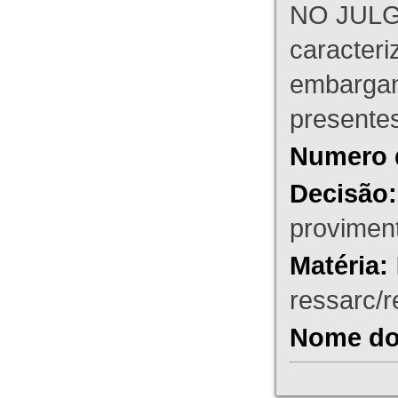
NO JULG
caracteri
embargant
presente
Numero 
Decisão:
proviment
Matéria:
ressarc/re
Nome do 