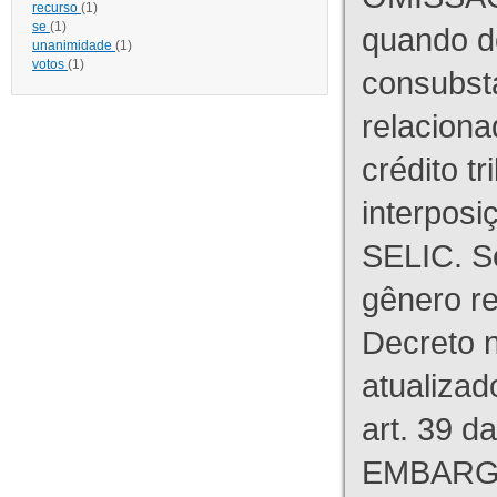
recurso
(1)
se
(1)
quando d
unanimidade
(1)
votos
(1)
consubst
relaciona
crédito tr
interpos
SELIC. S
gênero re
Decreto n
atualizad
art. 39 d
EMBARG