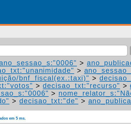
ano_sessao_s:"0006"
>
ano_publica
ao_txt:"unanimidade"
>
ano_sessao_
ição/bnf_fiscal(ex.:taxi)"
>
decisao_
t:"votos"
>
decisao_txt:"recurso"
>
sao_s:"0006"
>
nome_relator_s:"Nã
do"
>
decisao_txt:"de"
>
ano_public
rados em 5 ms.