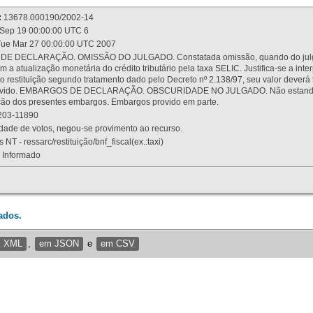
:
13678.000190/2002-14
Sep 19 00:00:00 UTC 6
ue Mar 27 00:00:00 UTC 2007
 DECLARAÇÃO. OMISSÃO DO JULGADO. Constatada omissão, quando do julgamen
m a atualização monetária do crédito tributário pela taxa SELIC. Justifica-se a 
 restituição segundo tratamento dado pelo Decreto nº 2.138/97, seu valor deverá 
rovido. EMBARGOS DE DECLARAÇÃO. OBSCURIDADE NO JULGADO. Não estando dev
osição dos presentes embargos. Embargos provido em parte.
03-11890
ade de votos, negou-se provimento ao recurso.
 NT - ressarc/restituição/bnf_fiscal(ex.:taxi)
Informado
ados.
m XML
,
em JSON
e
em CSV