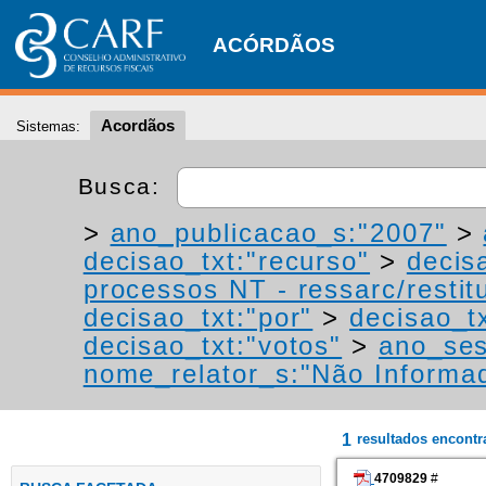
ACÓRDÃOS
Acordãos
Sistemas:
Busca:
>
ano_publicacao_s:"2007"
>
decisao_txt:"recurso"
>
decis
processos NT - ressarc/restitu
decisao_txt:"por"
>
decisao_tx
decisao_txt:"votos"
>
ano_ses
nome_relator_s:"Não Informa
1
resultados encont
4709829
#