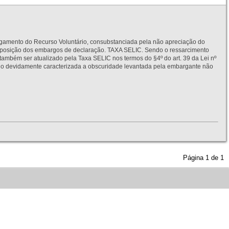
to do Recurso Voluntário, consubstanciada pela não apreciação do
interposição dos embargos de declaração. TAXA SELIC. Sendo o ressarcimento
também ser atualizado pela Taxa SELIC nos termos do §4º do art. 39 da Lei nº
idamente caracterizada a obscuridade levantada pela embargante não
Página
1
de
1