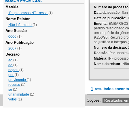
BUSCA FACETADA
Matéria
Numero do processo
Data da sessão:
Sun 
IPI- processos NT - ressa
(1)
Data da publicação:
T
Nome Relator
Ementa:
EMBARGOS DE
Não Informado
(1)
pedido relacionado co
Ano Sessão
uma espécie do gênero
0006
(1)
9.250/95. Recurso p
se justifica a interp
Ano Publicação
Numero da decisão:
2
2007
(1)
Decisão:
Por unanimid
Decisão
Matéria:
IPI- processos
ao
(1)
Nome do relator:
Não 
de
(1)
negou
(1)
por
(1)
provimento
(1)
recurso
(1)
1
resultados encontr
se
(1)
unanimidade
(1)
votos
(1)
Opções:
Resultados e