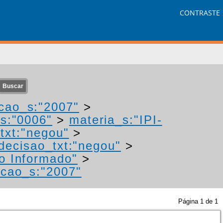
CONTRASTE
cao_s:"2007"
>
s:"0006"
>
materia_s:"IPI-
txt:"negou"
>
decisao_txt:"negou"
>
o Informado"
>
acao_s:"2007"
Página
1
de
1