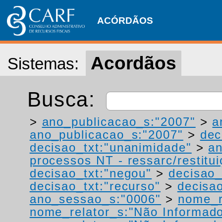
ACÓRDÃOS
Acordãos
Sistemas:
Busca:
>
ano_publicacao_s:"2007"
>
a
ano_publicacao_s:"2007"
>
dec
decisao_txt:"unanimidade"
>
a
processos NT - ressarc/restituiç
decisao_txt:"negou"
>
decisao_
decisao_txt:"recurso"
>
decisa
ano_sessao_s:"0006"
>
nome_r
nome_relator_s:"Não Informad