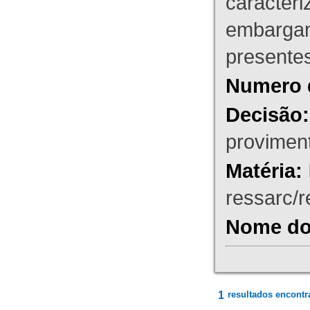
caracteri
embargant
presente
Numero 
Decisão:
proviment
Matéria:
ressarc/re
Nome do 
1
resultados encontr