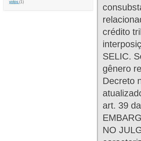
votos
(1)
consubst
relaciona
crédito tr
interpos
SELIC. S
gênero re
Decreto n
atualizad
art. 39 d
EMBARG
NO JULG