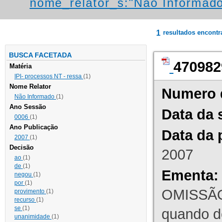
nome_relator_s:"Não Informad
1
resultados encont
BUSCA FACETADA
470982
Matéria
IPI- processos NT - ressa
(1)
Nome Relator
Numero 
Não Informado
(1)
Ano Sessão
Data da 
0006
(1)
Ano Publicação
Data da 
2007
(1)
Decisão
2007
ao
(1)
de
(1)
Ementa:
negou
(1)
por
(1)
OMISSÃO
provimento
(1)
recurso
(1)
se
(1)
quando d
unanimidade
(1)