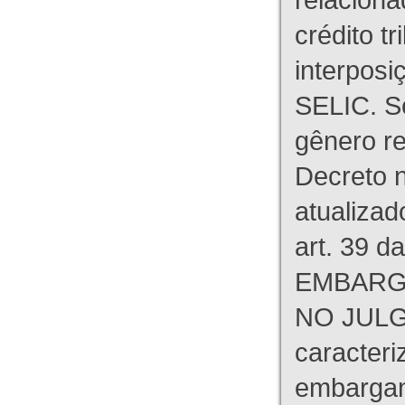
crédito tr
interpos
SELIC. S
gênero re
Decreto n
atualizad
art. 39 d
EMBARG
NO JULG
caracteri
embargant