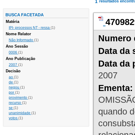
1
resultados encont
BUSCA FACETADA
470982
Matéria
IPI- processos NT - ressa
(1)
Nome Relator
Numero 
Não Informado
(1)
Ano Sessão
Data da 
0006
(1)
Ano Publicação
Data da 
2007
(1)
Decisão
2007
ao
(1)
de
(1)
Ementa:
negou
(1)
por
(1)
OMISSÃO
provimento
(1)
recurso
(1)
se
(1)
quando d
unanimidade
(1)
votos
(1)
consubst
relaciona