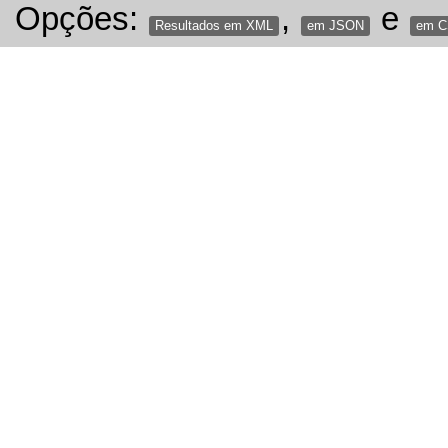
Opções:
,
e
Resultados em XML
em JSON
em 