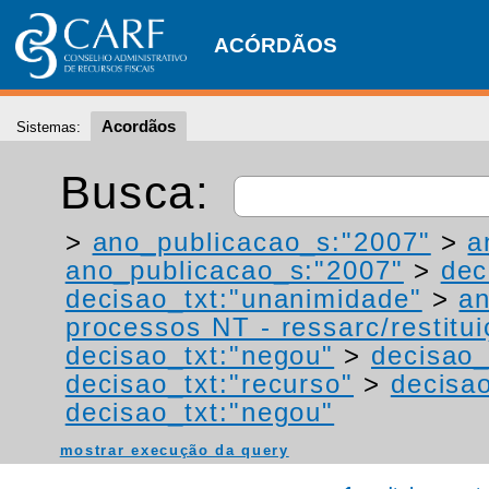
ACÓRDÃOS
Acordãos
Sistemas:
Busca:
>
ano_publicacao_s:"2007"
>
a
ano_publicacao_s:"2007"
>
dec
decisao_txt:"unanimidade"
>
a
processos NT - ressarc/restituiç
decisao_txt:"negou"
>
decisao_
decisao_txt:"recurso"
>
decisa
decisao_txt:"negou"
mostrar execução da query