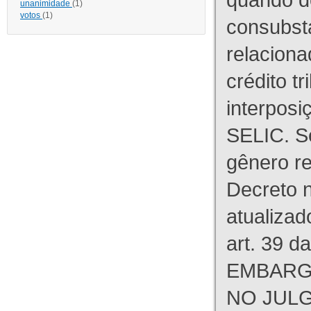
unanimidade
(1)
votos
(1)
consubst
relaciona
crédito tr
interpos
SELIC. S
gênero re
Decreto n
atualizad
art. 39 d
EMBARG
NO JULG