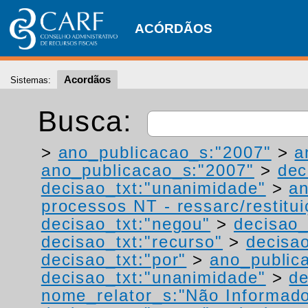
ACÓRDÃOS
Acordãos
Sistemas:
Busca:
>
ano_publicacao_s:"2007"
>
a
ano_publicacao_s:"2007"
>
dec
decisao_txt:"unanimidade"
>
a
processos NT - ressarc/restituiç
decisao_txt:"negou"
>
decisao_
decisao_txt:"recurso"
>
decisa
decisao_txt:"por"
>
ano_public
decisao_txt:"unanimidade"
>
de
nome_relator_s:"Não Informad