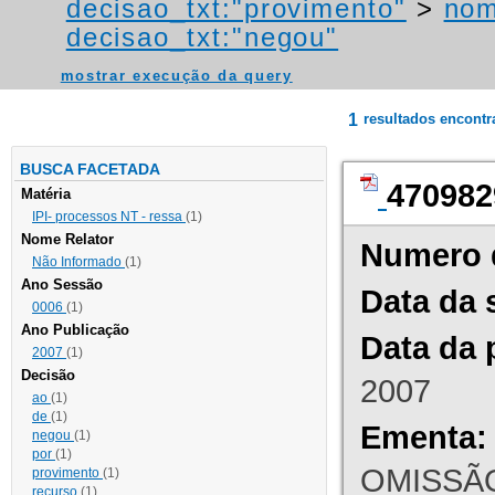
decisao_txt:"provimento"
>
nom
decisao_txt:"negou"
mostrar execução da query
1
resultados encont
BUSCA FACETADA
470982
Matéria
IPI- processos NT - ressa
(1)
Nome Relator
Numero 
Não Informado
(1)
Ano Sessão
Data da 
0006
(1)
Ano Publicação
Data da 
2007
(1)
Decisão
2007
ao
(1)
de
(1)
Ementa:
negou
(1)
por
(1)
OMISSÃO
provimento
(1)
recurso
(1)