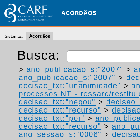
ACÓRDÃOS
Acordãos
Sistemas:
Busca:
>
ano_publicacao_s:"2007"
>
a
ano_publicacao_s:"2007"
>
dec
decisao_txt:"unanimidade"
>
a
processos NT - ressarc/restituiç
decisao_txt:"negou"
>
decisao_
decisao_txt:"recurso"
>
decisa
decisao_txt:"por"
>
ano_public
decisao_txt:"recurso"
>
ano_pu
ano_sessao_s:"0006"
>
decisa