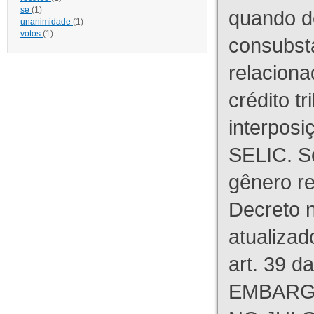
se
(1)
quando d
unanimidade
(1)
votos
(1)
consubst
relaciona
crédito tr
interpos
SELIC. S
gênero re
Decreto n
atualizad
art. 39 d
EMBARG