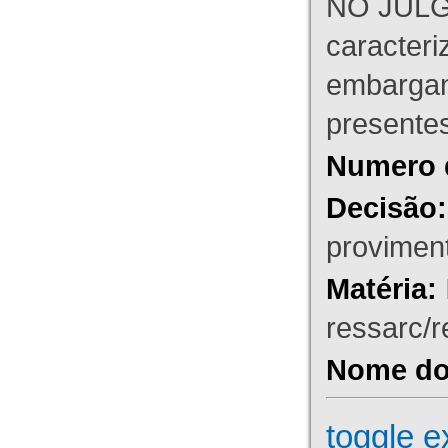
NO JULG
caracteri
embargant
presente
Numero 
Decisão:
proviment
Matéria:
ressarc/re
Nome do 
toggle e