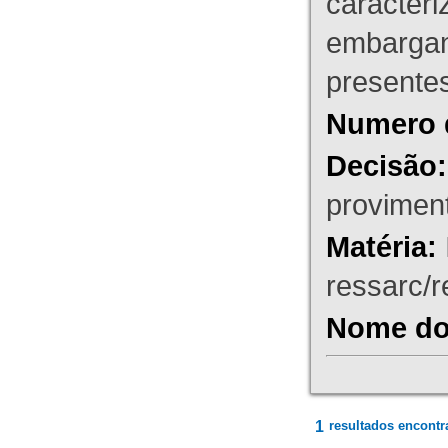
caracteri
embargant
presente
Numero 
Decisão:
proviment
Matéria:
ressarc/re
Nome do 
1
resultados encontr