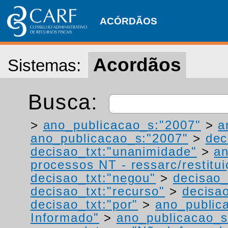
ACÓRDÃOS
Acordãos
Sistemas:
Busca:
>
ano_publicacao_s:"2007"
>
a
ano_publicacao_s:"2007"
>
dec
decisao_txt:"unanimidade"
>
a
processos NT - ressarc/restituiç
decisao_txt:"negou"
>
decisao_
decisao_txt:"recurso"
>
decisa
decisao_txt:"por"
>
ano_public
Informado"
>
ano_publicacao_s