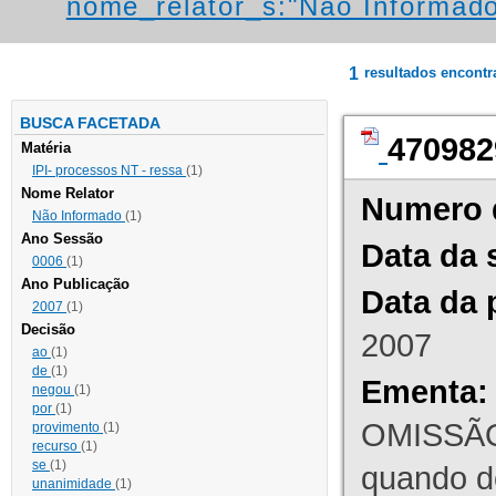
nome_relator_s:"Não Informad
1
resultados encont
BUSCA FACETADA
470982
Matéria
IPI- processos NT - ressa
(1)
Nome Relator
Numero 
Não Informado
(1)
Ano Sessão
Data da 
0006
(1)
Ano Publicação
Data da 
2007
(1)
Decisão
2007
ao
(1)
de
(1)
Ementa:
negou
(1)
por
(1)
OMISSÃO
provimento
(1)
recurso
(1)
se
(1)
quando d
unanimidade
(1)