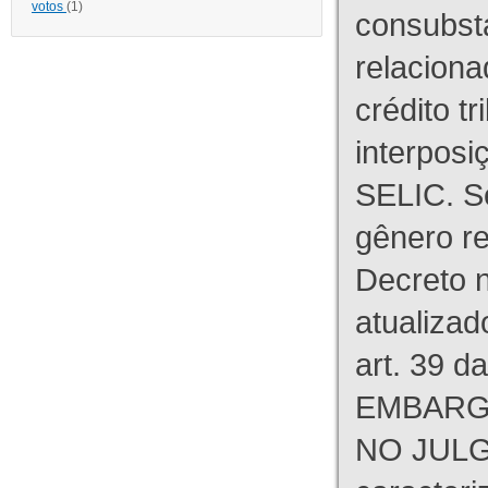
votos
(1)
consubst
relaciona
crédito tr
interpos
SELIC. S
gênero re
Decreto n
atualizad
art. 39 d
EMBARG
NO JULG