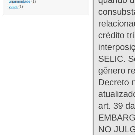
unanimidade
(1)
votos
(1)
consubst
relaciona
crédito tr
interpos
SELIC. S
gênero re
Decreto n
atualizad
art. 39 d
EMBARG
NO JULG