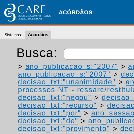
ACÓRDÃOS
Acordãos
Sistemas:
Busca:
>
ano_publicacao_s:"2007"
>
a
ano_publicacao_s:"2007"
>
dec
decisao_txt:"unanimidade"
>
a
processos NT - ressarc/restituiç
decisao_txt:"negou"
>
decisao_
decisao_txt:"recurso"
>
decisa
decisao_txt:"por"
>
ano_sessao
decisao_txt:"de"
>
ano_publica
decisao_txt:"provimento"
>
dec