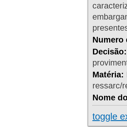
caracteri
embargant
presente
Numero 
Decisão:
proviment
Matéria:
ressarc/re
Nome do 
toggle e