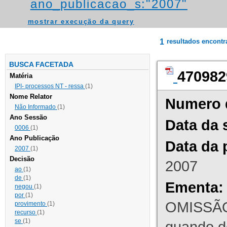
ano_publicacao_s:"2007"
mostrar execução da query
1
resultados encont
BUSCA FACETADA
470982
Matéria
IPI- processos NT - ressa
(1)
Nome Relator
Numero 
Não Informado
(1)
Ano Sessão
Data da 
0006
(1)
Ano Publicação
Data da 
2007
(1)
Decisão
2007
ao
(1)
de
(1)
Ementa:
negou
(1)
por
(1)
OMISSÃO
provimento
(1)
recurso
(1)
se
(1)
quando d