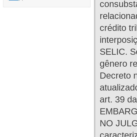
consubst
relaciona
crédito tr
interpos
SELIC. S
gênero re
Decreto n
atualizad
art. 39 d
EMBARG
NO JULG
caracteri