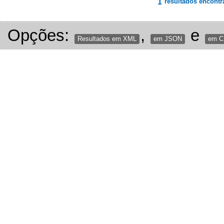
1
resultados encontr
Opções:
,
e
Resultados em XML
em JSON
em 