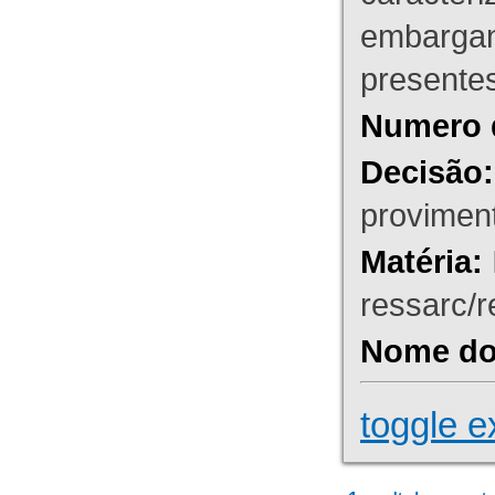
embargant
presente
Numero 
Decisão:
proviment
Matéria:
ressarc/re
Nome do 
toggle e