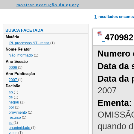
mostrar execução da query
1
resultados encont
BUSCA FACETADA
470982
Matéria
IPI- processos NT - ressa
(1)
Nome Relator
Numero 
Não Informado
(1)
Ano Sessão
Data da 
0006
(1)
Ano Publicação
Data da 
2007
(1)
Decisão
2007
ao
(1)
de
(1)
Ementa:
negou
(1)
por
(1)
OMISSÃO
provimento
(1)
recurso
(1)
se
(1)
quando d
unanimidade
(1)
votos
(1)