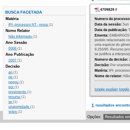
4709829
#
BUSCA FACETADA
Matéria
Numero do processo
Data da sessão:
Sun 
IPI- processos NT - ressa
(1)
Data da publicação:
T
Nome Relator
Ementa:
EMBARGOS DE
Não Informado
(1)
pedido relacionado co
Ano Sessão
uma espécie do gênero
0006
(1)
9.250/95. Recurso p
se justifica a interp
Ano Publicação
Numero da decisão:
2
2007
(1)
Decisão:
Por unanimid
Decisão
Matéria:
IPI- processos
ao
(1)
Nome do relator:
Não 
de
(1)
negou
(1)
por
(1)
toggle explain
toggle 
provimento
(1)
recurso
(1)
se
(1)
1
resultados encontr
unanimidade
(1)
votos
(1)
Opções:
Resultados e