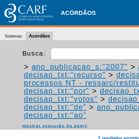
ACÓRDÃOS
Acordãos
Sistemas:
Busca:
>
ano_publicacao_s:"2007"
>
decisao_txt:"recurso"
>
decis
processos NT - ressarc/restitu
decisao_txt:"por"
>
decisao_tx
decisao_txt:"votos"
>
decisao
decisao_txt:"de"
>
ano_public
decisao_txt:"ao"
mostrar execução da query
1
resultados encont