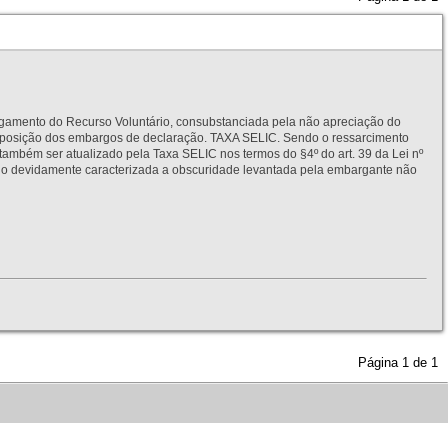
to do Recurso Voluntário, consubstanciada pela não apreciação do
interposição dos embargos de declaração. TAXA SELIC. Sendo o ressarcimento
também ser atualizado pela Taxa SELIC nos termos do §4º do art. 39 da Lei nº
idamente caracterizada a obscuridade levantada pela embargante não
Página
1
de
1