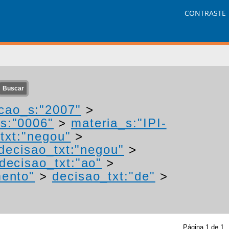
CONTRASTE
cao_s:"2007"
>
s:"0006"
>
materia_s:"IPI-
txt:"negou"
>
decisao_txt:"negou"
>
decisao_txt:"ao"
>
mento"
>
decisao_txt:"de"
>
Página
1
de
1