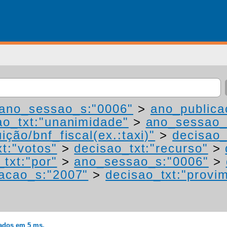
ano_sessao_s:"0006"
>
ano_publica
ao_txt:"unanimidade"
>
ano_sessao_
ição/bnf_fiscal(ex.:taxi)"
>
decisao_
t:"votos"
>
decisao_txt:"recurso"
>
_txt:"por"
>
ano_sessao_s:"0006"
>
acao_s:"2007"
>
decisao_txt:"provi
rados em 5 ms.