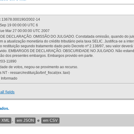
:
13678.000190/2002-14
Sep 19 00:00:00 UTC 6
ue Mar 27 00:00:00 UTC 2007
 DECLARAÇÃO. OMISSÃO DO JULGADO. Constatada omissão, quando do julgamen
m a atualização monetária do crédito tributário pela taxa SELIC. Justifica-se a 
 restituição segundo tratamento dado pelo Decreto nº 2.138/97, seu valor deverá 
rovido. EMBARGOS DE DECLARAÇÃO. OBSCURIDADE NO JULGADO. Não estando dev
osição dos presentes embargos. Embargos provido em parte.
03-11890
ade de votos, negou-se provimento ao recurso.
 NT - ressarc/restituição/bnf_fiscal(ex.:taxi)
Informado
all fields
ados.
m XML
,
em JSON
e
em CSV