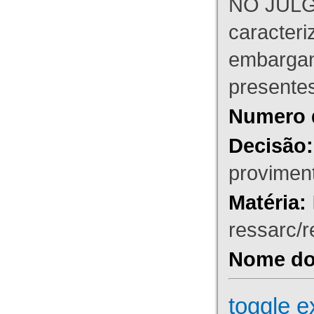
NO JULG
caracteri
embargant
presente
Numero 
Decisão:
proviment
Matéria:
ressarc/re
Nome do 
toggle e