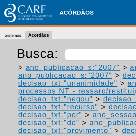
ACÓRDÃOS
Acordãos
Sistemas:
Busca:
>
ano_publicacao_s:"2007"
>
a
ano_publicacao_s:"2007"
>
dec
decisao_txt:"unanimidade"
>
a
processos NT - ressarc/restituiç
decisao_txt:"negou"
>
decisao_
decisao_txt:"recurso"
>
decisa
decisao_txt:"por"
>
ano_sessao
decisao_txt:"de"
>
ano_publica
decisao_txt:"provimento"
>
dec