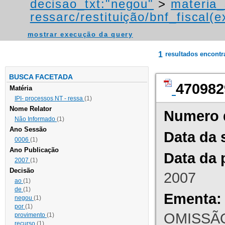
decisao_txt:"negou"
>
materia_
ressarc/restituição/bnf_fiscal(ex
mostrar execução da query
1
resultados encont
BUSCA FACETADA
470982
Matéria
IPI- processos NT - ressa
(1)
Nome Relator
Numero 
Não Informado
(1)
Ano Sessão
Data da 
0006
(1)
Ano Publicação
Data da 
2007
(1)
Decisão
2007
ao
(1)
de
(1)
Ementa:
negou
(1)
por
(1)
OMISSÃO
provimento
(1)
recurso
(1)