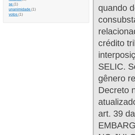
se
(1)
quando d
unanimidade
(1)
votos
(1)
consubst
relaciona
crédito tr
interpos
SELIC. S
gênero re
Decreto n
atualizad
art. 39 d
EMBARG