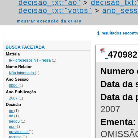
decisao_txt:"ao"
>
decisao_txt
decisao_txt:"votos"
>
ano_sess
mostrar execução da query
1
resultados encont
BUSCA FACETADA
470982
Matéria
IPI- processos NT - ressa
(1)
Nome Relator
Numero 
Não Informado
(1)
Ano Sessão
Data da 
0006
(1)
Ano Publicação
Data da 
2007
(1)
Decisão
2007
ao
(1)
de
(1)
Ementa:
negou
(1)
por
(1)
OMISSÃO
provimento
(1)
recurso
(1)