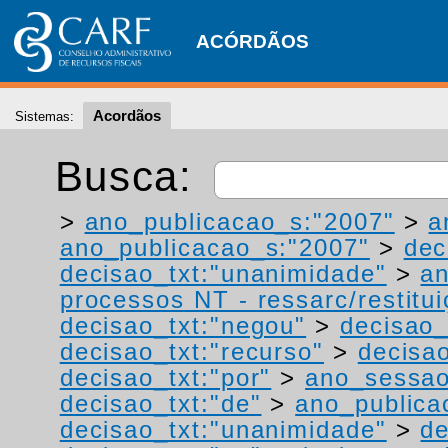
ACÓRDÃOS
Acordãos
Sistemas:
Busca:
>
ano_publicacao_s:"2007"
>
a
ano_publicacao_s:"2007"
>
dec
decisao_txt:"unanimidade"
>
a
processos NT - ressarc/restituiç
decisao_txt:"negou"
>
decisao_
decisao_txt:"recurso"
>
decisa
decisao_txt:"por"
>
ano_sessao
decisao_txt:"de"
>
ano_publica
decisao_txt:"unanimidade"
>
de