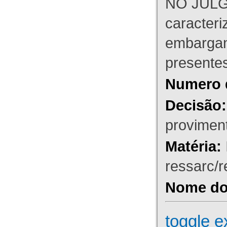
NO JULG
caracteri
embargant
presente
Numero 
Decisão:
proviment
Matéria:
ressarc/re
Nome do 
toggle e