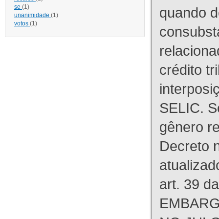
se
(1)
quando d
unanimidade
(1)
votos
(1)
consubst
relaciona
crédito tr
interpos
SELIC. S
gênero re
Decreto n
atualizad
art. 39 d
EMBARG