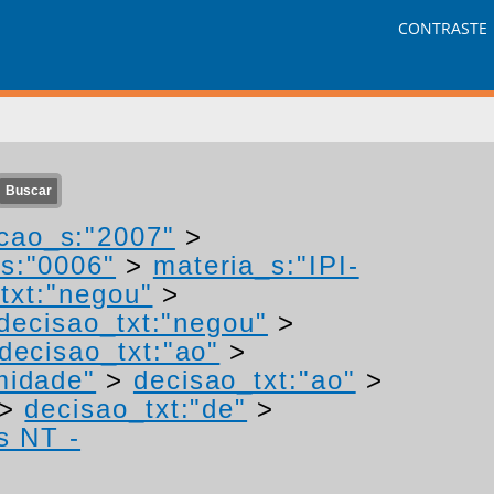
CONTRASTE
cao_s:"2007"
>
s:"0006"
>
materia_s:"IPI-
txt:"negou"
>
decisao_txt:"negou"
>
decisao_txt:"ao"
>
midade"
>
decisao_txt:"ao"
>
>
decisao_txt:"de"
>
s NT -