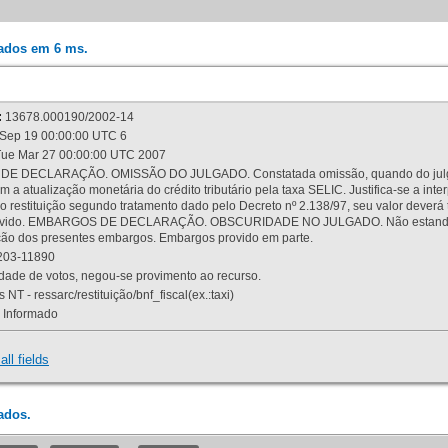
rados em 6 ms.
:
13678.000190/2002-14
Sep 19 00:00:00 UTC 6
ue Mar 27 00:00:00 UTC 2007
 DECLARAÇÃO. OMISSÃO DO JULGADO. Constatada omissão, quando do julgamen
m a atualização monetária do crédito tributário pela taxa SELIC. Justifica-se a 
 restituição segundo tratamento dado pelo Decreto nº 2.138/97, seu valor deverá 
rovido. EMBARGOS DE DECLARAÇÃO. OBSCURIDADE NO JULGADO. Não estando dev
osição dos presentes embargos. Embargos provido em parte.
03-11890
ade de votos, negou-se provimento ao recurso.
 NT - ressarc/restituição/bnf_fiscal(ex.:taxi)
Informado
all fields
ados.