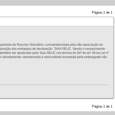
Página
1
de
1
to do Recurso Voluntário, consubstanciada pela não apreciação do
interposição dos embargos de declaração. TAXA SELIC. Sendo o ressarcimento
também ser atualizado pela Taxa SELIC nos termos do §4º do art. 39 da Lei nº
idamente caracterizada a obscuridade levantada pela embargante não
Página
1
de
1