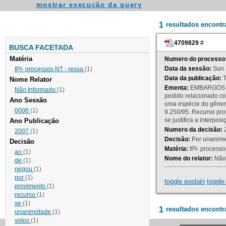
mostrar execução da query
1
resultados encont
4709829
#
BUSCA FACETADA
Matéria
Numero do processo
Data da sessão:
Sun 
IPI- processos NT - ressa
(1)
Data da publicação:
T
Nome Relator
Ementa:
EMBARGOS DE
Não Informado
(1)
pedido relacionado co
Ano Sessão
uma espécie do gênero
0006
(1)
9.250/95. Recurso p
se justifica a interp
Ano Publicação
Numero da decisão:
2
2007
(1)
Decisão:
Por unanimid
Decisão
Matéria:
IPI- processos
ao
(1)
Nome do relator:
Não 
de
(1)
negou
(1)
por
(1)
toggle explain
toggle 
provimento
(1)
recurso
(1)
se
(1)
1
resultados encontr
unanimidade
(1)
votos
(1)