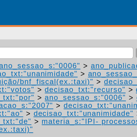
ano_sessao_s:"0006"
>
ano_publica
ao_txt:"unanimidade"
>
ano_sessao_
ição/bnf_fiscal(ex.:taxi)"
>
decisao_
t:"votos"
>
decisao_txt:"recurso"
>
_txt:"por"
>
ano_sessao_s:"0006"
>
acao_s:"2007"
>
decisao_txt:"unani
xt:"ao"
>
decisao_txt:"unanimidade"
_txt:"de"
>
materia_s:"IPI- processo
ex.:taxi)"