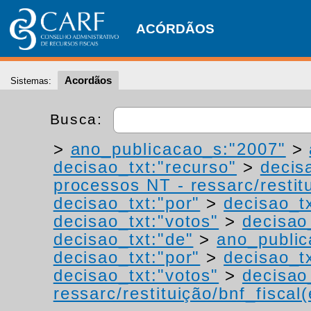
ACÓRDÃOS
Acordãos
Sistemas:
Busca:
>
ano_publicacao_s:"2007"
>
decisao_txt:"recurso"
>
decis
processos NT - ressarc/restitu
decisao_txt:"por"
>
decisao_tx
decisao_txt:"votos"
>
decisao
decisao_txt:"de"
>
ano_public
decisao_txt:"por"
>
decisao_t
decisao_txt:"votos"
>
decisao
ressarc/restituição/bnf_fiscal(