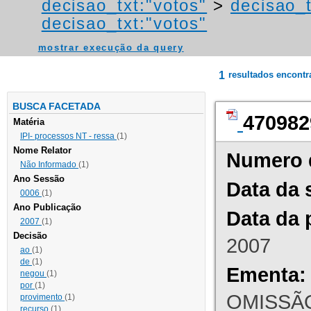
decisao_txt:"votos"
>
decisao_t
decisao_txt:"votos"
mostrar execução da query
1
resultados encont
BUSCA FACETADA
470982
Matéria
IPI- processos NT - ressa
(1)
Nome Relator
Numero 
Não Informado
(1)
Ano Sessão
Data da 
0006
(1)
Ano Publicação
Data da 
2007
(1)
Decisão
2007
ao
(1)
de
(1)
Ementa:
negou
(1)
por
(1)
OMISSÃO
provimento
(1)
recurso
(1)