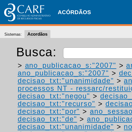
ACÓRDÃOS
Acordãos
Sistemas:
Busca:
>
ano_publicacao_s:"2007"
>
a
ano_publicacao_s:"2007"
>
dec
decisao_txt:"unanimidade"
>
a
processos NT - ressarc/restituiç
decisao_txt:"negou"
>
decisao_
decisao_txt:"recurso"
>
decisa
decisao_txt:"por"
>
ano_sessao
decisao_txt:"de"
>
ano_publica
decisao_txt:"unanimidade"
>
no