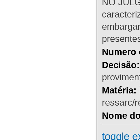
NO JULG
caracteri
embargant
presente
Numero 
Decisão:
proviment
Matéria:
ressarc/re
Nome do 
toggle e