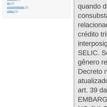
se
(1)
quando d
unanimidade
(1)
votos
(1)
consubst
relaciona
crédito tr
interpos
SELIC. S
gênero re
Decreto n
atualizad
art. 39 d
EMBARG