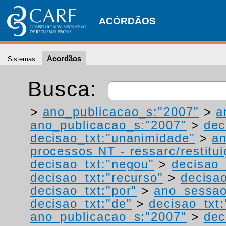
ACÓRDÃOS
Acordãos
Sistemas:
Busca:
>
ano_publicacao_s:"2007"
>
a
ano_publicacao_s:"2007"
>
dec
decisao_txt:"unanimidade"
>
a
processos NT - ressarc/restituiç
decisao_txt:"negou"
>
decisao_
decisao_txt:"recurso"
>
decisa
decisao_txt:"por"
>
ano_sessao
decisao_txt:"de"
>
decisao_txt
ano_publicacao_s:"2007"
>
dec