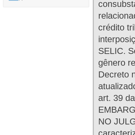
consubst
relaciona
crédito tr
interpos
SELIC. S
gênero re
Decreto n
atualizad
art. 39 d
EMBARG
NO JULG
caracteri