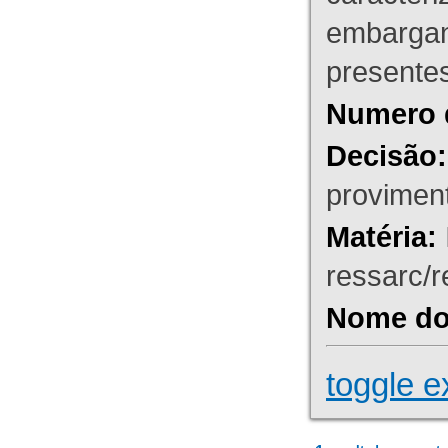
embargant
presente
Numero 
Decisão:
proviment
Matéria:
ressarc/re
Nome do 
toggle e