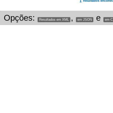
1
resultados encontr
Opções:
,
e
Resultados em XML
em JSON
em 