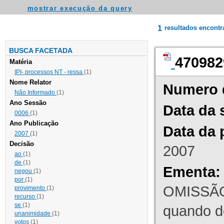
mostrar execução da query
1
resultados encont
BUSCA FACETADA
470982
Matéria
IPI- processos NT - ressa
(1)
Nome Relator
Numero 
Não Informado
(1)
Ano Sessão
Data da 
0006
(1)
Ano Publicação
Data da 
2007
(1)
Decisão
2007
ao
(1)
de
(1)
Ementa:
negou
(1)
por
(1)
OMISSÃO
provimento
(1)
recurso
(1)
se
(1)
quando d
unanimidade
(1)
votos
(1)