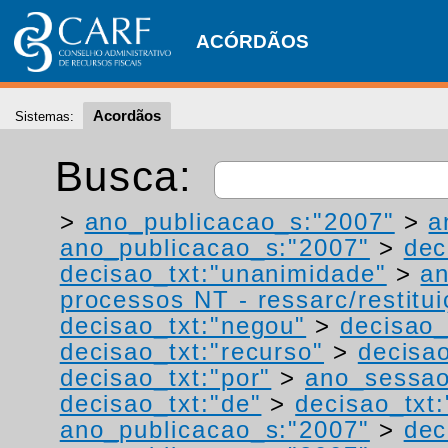
ACÓRDÃOS
Acordãos
Sistemas:
Busca:
>
ano_publicacao_s:"2007"
>
a
ano_publicacao_s:"2007"
>
dec
decisao_txt:"unanimidade"
>
a
processos NT - ressarc/restituiç
decisao_txt:"negou"
>
decisao_
decisao_txt:"recurso"
>
decisa
decisao_txt:"por"
>
ano_sessao
decisao_txt:"de"
>
decisao_txt
ano_publicacao_s:"2007"
>
dec