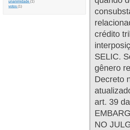
unanimidade
(1)
votos
(1)
consubst
relaciona
crédito tr
interpos
SELIC. S
gênero re
Decreto n
atualizad
art. 39 d
EMBARG
NO JULG