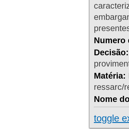
caracteri
embargant
presente
Numero 
Decisão:
proviment
Matéria:
ressarc/re
Nome do 
toggle e