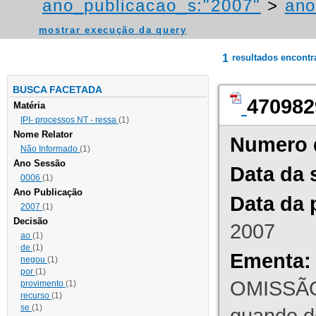
ano_publicacao_s:"2007"
>
ano
mostrar execução da query
1
resultados encont
BUSCA FACETADA
470982
Matéria
IPI- processos NT - ressa
(1)
Nome Relator
Numero 
Não Informado
(1)
Ano Sessão
Data da 
0006
(1)
Ano Publicação
Data da 
2007
(1)
Decisão
2007
ao
(1)
de
(1)
Ementa:
negou
(1)
por
(1)
OMISSÃO
provimento
(1)
recurso
(1)
se
(1)
quando d