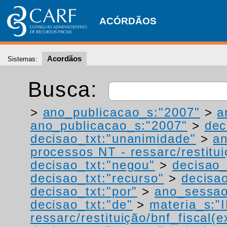
ACÓRDÃOS
Acordãos
Sistemas:
Busca:
>
ano_publicacao_s:"2007"
>
a
ano_publicacao_s:"2007"
>
dec
decisao_txt:"unanimidade"
>
a
processos NT - ressarc/restituiç
decisao_txt:"negou"
>
decisao_
decisao_txt:"recurso"
>
decisa
decisao_txt:"por"
>
ano_sessao
decisao_txt:"de"
>
materia_s:"
ressarc/restituição/bnf_fiscal(ex