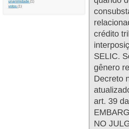
unanimidade
(1)
votos
(1)
consubst
relaciona
crédito tr
interpos
SELIC. S
gênero re
Decreto n
atualizad
art. 39 d
EMBARG
NO JULG