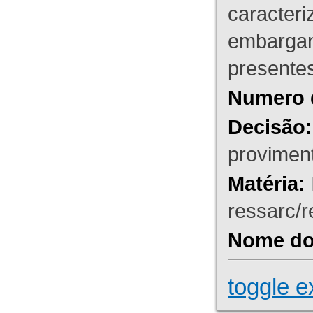
caracteri
embargant
presente
Numero 
Decisão:
proviment
Matéria:
ressarc/re
Nome do 
toggle e