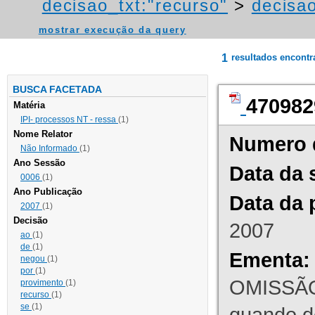
decisao_txt:"recurso"
>
decisao
mostrar execução da query
1
resultados encont
BUSCA FACETADA
470982
Matéria
IPI- processos NT - ressa
(1)
Nome Relator
Numero 
Não Informado
(1)
Ano Sessão
Data da 
0006
(1)
Ano Publicação
Data da 
2007
(1)
Decisão
2007
ao
(1)
de
(1)
Ementa:
negou
(1)
por
(1)
OMISSÃO
provimento
(1)
recurso
(1)
se
(1)
quando d