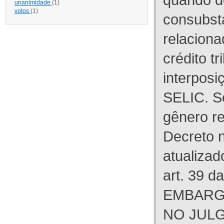
unanimidade
(1)
votos
(1)
consubst
relaciona
crédito tr
interpos
SELIC. S
gênero re
Decreto n
atualizad
art. 39 d
EMBARG
NO JULG