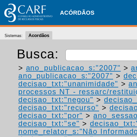
ACÓRDÃOS
Acordãos
Sistemas:
Busca:
>
ano_publicacao_s:"2007"
>
a
ano_publicacao_s:"2007"
>
dec
decisao_txt:"unanimidade"
>
a
processos NT - ressarc/restituiç
decisao_txt:"negou"
>
decisao_
decisao_txt:"recurso"
>
decisa
decisao_txt:"por"
>
ano_sessao
decisao_txt:"se"
>
decisao_txt
nome_relator_s:"Não Informad