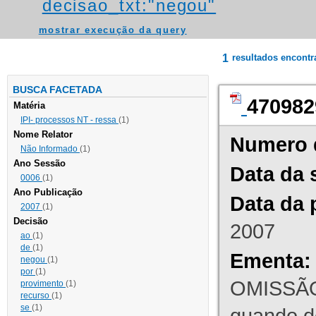
decisao_txt:"negou"
mostrar execução da query
1
resultados encont
BUSCA FACETADA
470982
Matéria
IPI- processos NT - ressa
(1)
Nome Relator
Numero 
Não Informado
(1)
Ano Sessão
Data da 
0006
(1)
Ano Publicação
Data da 
2007
(1)
Decisão
2007
ao
(1)
de
(1)
Ementa:
negou
(1)
por
(1)
OMISSÃO
provimento
(1)
recurso
(1)
se
(1)
quando d