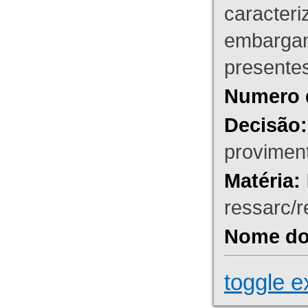
caracteri
embargant
presente
Numero 
Decisão:
proviment
Matéria:
ressarc/re
Nome do 
toggle e