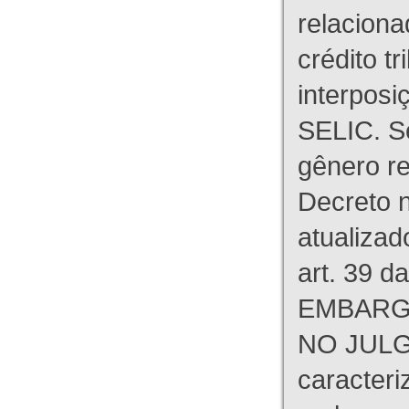
relaciona
crédito tr
interpos
SELIC. S
gênero re
Decreto n
atualizad
art. 39 d
EMBARG
NO JULG
caracteri