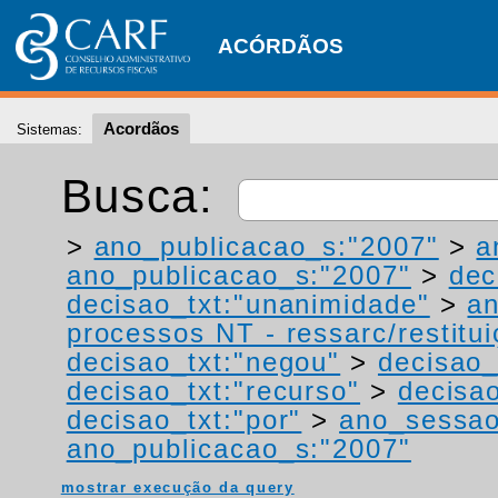
ACÓRDÃOS
Acordãos
Sistemas:
Busca:
>
ano_publicacao_s:"2007"
>
a
ano_publicacao_s:"2007"
>
dec
decisao_txt:"unanimidade"
>
a
processos NT - ressarc/restituiç
decisao_txt:"negou"
>
decisao_
decisao_txt:"recurso"
>
decisa
decisao_txt:"por"
>
ano_sessao
ano_publicacao_s:"2007"
mostrar execução da query