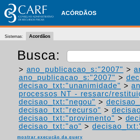
ACÓRDÃOS
Acordãos
Sistemas:
Busca:
>
ano_publicacao_s:"2007"
>
a
ano_publicacao_s:"2007"
>
dec
decisao_txt:"unanimidade"
>
a
processos NT - ressarc/restituiç
decisao_txt:"negou"
>
decisao_
decisao_txt:"recurso"
>
decisa
decisao_txt:"provimento"
>
dec
decisao_txt:"ao"
>
decisao_txt
mostrar execução da query