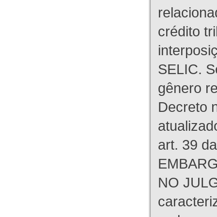
relaciona
crédito tr
interpos
SELIC. S
gênero re
Decreto n
atualizad
art. 39 d
EMBARG
NO JULG
caracteri