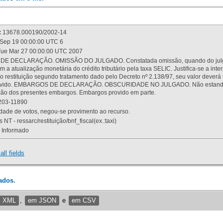
:
13678.000190/2002-14
Sep 19 00:00:00 UTC 6
ue Mar 27 00:00:00 UTC 2007
 DECLARAÇÃO. OMISSÃO DO JULGADO. Constatada omissão, quando do julgamen
m a atualização monetária do crédito tributário pela taxa SELIC. Justifica-se a 
 restituição segundo tratamento dado pelo Decreto nº 2.138/97, seu valor deverá 
rovido. EMBARGOS DE DECLARAÇÃO. OBSCURIDADE NO JULGADO. Não estando dev
osição dos presentes embargos. Embargos provido em parte.
03-11890
ade de votos, negou-se provimento ao recurso.
 NT - ressarc/restituição/bnf_fiscal(ex.:taxi)
Informado
all fields
ados.
m XML
,
em JSON
e
em CSV