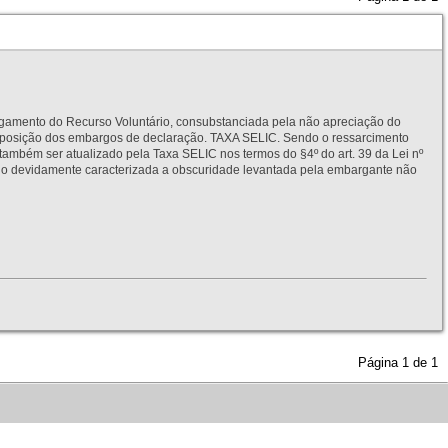
to do Recurso Voluntário, consubstanciada pela não apreciação do
interposição dos embargos de declaração. TAXA SELIC. Sendo o ressarcimento
também ser atualizado pela Taxa SELIC nos termos do §4º do art. 39 da Lei nº
idamente caracterizada a obscuridade levantada pela embargante não
Página
1
de
1