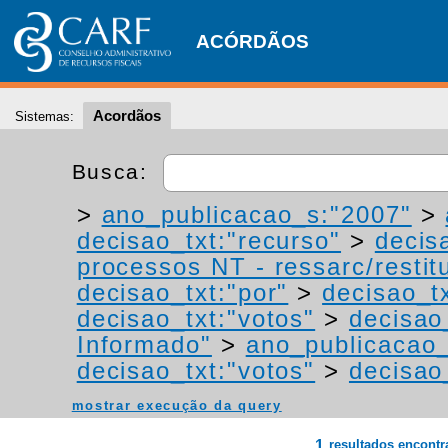
ACÓRDÃOS
Acordãos
Sistemas:
Busca:
>
ano_publicacao_s:"2007"
>
decisao_txt:"recurso"
>
decis
processos NT - ressarc/restitu
decisao_txt:"por"
>
decisao_tx
decisao_txt:"votos"
>
decisao
Informado"
>
ano_publicacao_
decisao_txt:"votos"
>
decisao
mostrar execução da query
1
resultados encont