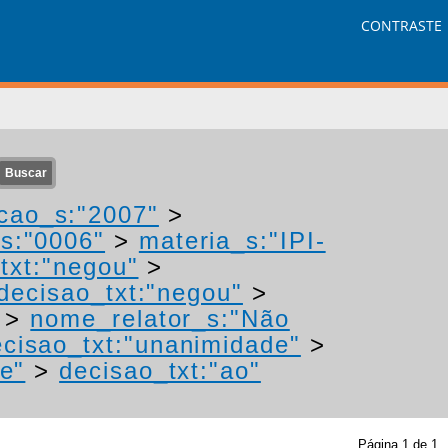
CONTRASTE
cao_s:"2007"
>
s:"0006"
>
materia_s:"IPI-
txt:"negou"
>
decisao_txt:"negou"
>
>
nome_relator_s:"Não
ecisao_txt:"unanimidade"
>
e"
>
decisao_txt:"ao"
Página
1
de
1