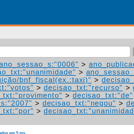
ano_sessao_s:"0006"
>
ano_publica
ao_txt:"unanimidade"
>
ano_sessao_
ição/bnf_fiscal(ex.:taxi)"
>
decisao_
t:"votos"
>
decisao_txt:"recurso"
>
_txt:"provimento"
>
decisao_txt:"de"
s:"2007"
>
decisao_txt:"negou"
>
d
_txt:"por"
>
decisao_txt:"unanimidad
rados em 5 ms.