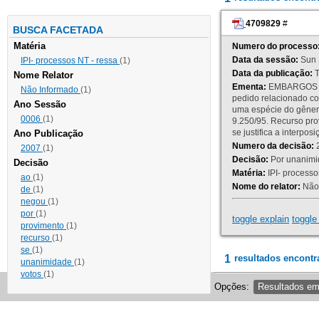
4709829
#
BUSCA FACETADA
Matéria
Numero do processo
Data da sessão:
Sun 
IPI- processos NT - ressa
(1)
Data da publicação:
T
Nome Relator
Ementa:
EMBARGOS DE
Não Informado
(1)
pedido relacionado co
Ano Sessão
uma espécie do gênero
0006
(1)
9.250/95. Recurso p
se justifica a interp
Ano Publicação
Numero da decisão:
2
2007
(1)
Decisão:
Por unanimid
Decisão
Matéria:
IPI- processos
ao
(1)
Nome do relator:
Não 
de
(1)
negou
(1)
por
(1)
toggle explain
toggle 
provimento
(1)
recurso
(1)
se
(1)
1
resultados encontr
unanimidade
(1)
votos
(1)
Opções:
Resultados e