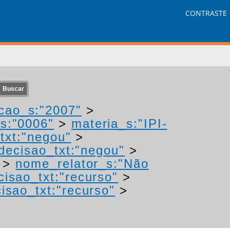
CONTRASTE
cao_s:"2007"
>
s:"0006"
>
materia_s:"IPI-
txt:"negou"
>
decisao_txt:"negou"
>
>
nome_relator_s:"Não
cisao_txt:"recurso"
>
isao_txt:"recurso"
>