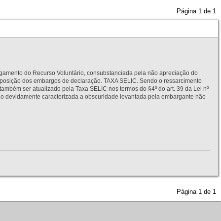
Página
1
de
1
to do Recurso Voluntário, consubstanciada pela não apreciação do
interposição dos embargos de declaração. TAXA SELIC. Sendo o ressarcimento
também ser atualizado pela Taxa SELIC nos termos do §4º do art. 39 da Lei nº
idamente caracterizada a obscuridade levantada pela embargante não
Página
1
de
1