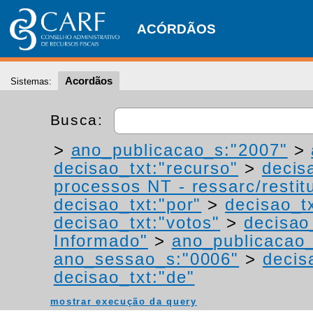
ACÓRDÃOS
Acordãos
Sistemas:
Busca:
>
ano_publicacao_s:"2007"
>
decisao_txt:"recurso"
>
decis
processos NT - ressarc/restitu
decisao_txt:"por"
>
decisao_tx
decisao_txt:"votos"
>
decisao
Informado"
>
ano_publicacao_
ano_sessao_s:"0006"
>
decis
decisao_txt:"de"
mostrar execução da query