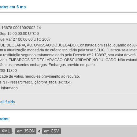
rados em 6 ms.
:
13678.000190/2002-14
Sep 19 00:00:00 UTC 6
ue Mar 27 00:00:00 UTC 2007
 DECLARAÇÃO. OMISSÃO DO JULGADO. Constatada omissão, quando do julgamen
m a atualização monetária do crédito tributário pela taxa SELIC. Justifica-se a 
 restituição segundo tratamento dado pelo Decreto nº 2.138/97, seu valor deverá 
rovido. EMBARGOS DE DECLARAÇÃO. OBSCURIDADE NO JULGADO. Não estando dev
osição dos presentes embargos. Embargos provido em parte.
03-11890
ade de votos, negou-se provimento ao recurso.
 NT - ressarc/restituição/bnf_fiscal(ex.:taxi)
Informado
all fields
ados.
m XML
,
em JSON
e
em CSV