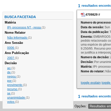
1
resultados encont
4709829
#
BUSCA FACETADA
Matéria
Numero do processo
Data da sessão:
Sun 
IPI- processos NT - ressa
(1)
Data da publicação:
T
Nome Relator
Ementa:
EMBARGOS DE
Não Informado
(1)
pedido relacionado co
Ano Sessão
uma espécie do gênero
0006
(1)
9.250/95. Recurso p
se justifica a interp
Ano Publicação
Numero da decisão:
2
2007
(1)
Decisão:
Por unanimid
Decisão
Matéria:
IPI- processos
ao
(1)
Nome do relator:
Não 
de
(1)
negou
(1)
por
(1)
toggle explain
toggle 
provimento
(1)
recurso
(1)
se
(1)
1
resultados encontr
unanimidade
(1)
votos
(1)
Opções:
Resultados e