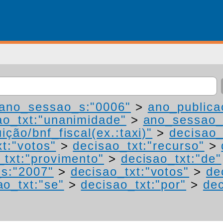
ano_sessao_s:"0006"
>
ano_publica
ao_txt:"unanimidade"
>
ano_sessao_
ição/bnf_fiscal(ex.:taxi)"
>
decisao_
t:"votos"
>
decisao_txt:"recurso"
>
_txt:"provimento"
>
decisao_txt:"de"
s:"2007"
>
decisao_txt:"votos"
>
de
ao_txt:"se"
>
decisao_txt:"por"
>
dec