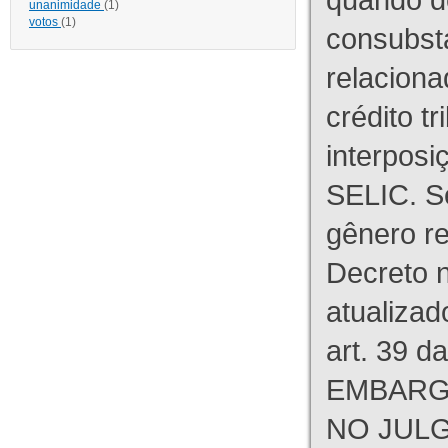
unanimidade
(1)
votos
(1)
consubst
relaciona
crédito tr
interpos
SELIC. S
gênero re
Decreto n
atualizad
art. 39 d
EMBARG
NO JULG