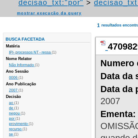
decisao_txt:"por"
>
decisao_txt
mostrar execução da query
1
resultados encont
BUSCA FACETADA
470982
Matéria
IPI- processos NT - ressa
(1)
Nome Relator
Numero 
Não Informado
(1)
Ano Sessão
Data da 
0006
(1)
Ano Publicação
Data da 
2007
(1)
Decisão
2007
ao
(1)
de
(1)
Ementa:
negou
(1)
por
(1)
OMISSÃO
provimento
(1)
recurso
(1)
se
(1)
quando d