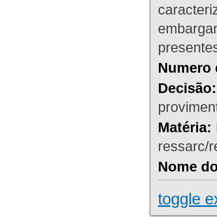
caracteri
embargant
presente
Numero 
Decisão:
proviment
Matéria:
ressarc/re
Nome do 
toggle e