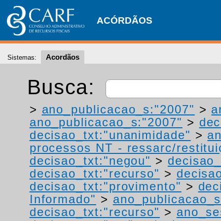
ACÓRDÃOS
Acordãos
Sistemas:
Busca:
>
ano_publicacao_s:"2007"
>
a
ano_publicacao_s:"2007"
>
dec
decisao_txt:"unanimidade"
>
a
processos NT - ressarc/restituiç
decisao_txt:"negou"
>
decisao_
decisao_txt:"recurso"
>
decisa
decisao_txt:"provimento"
>
dec
Informado"
>
ano_publicacao_s
decisao_txt:"recurso"
>
ano_se